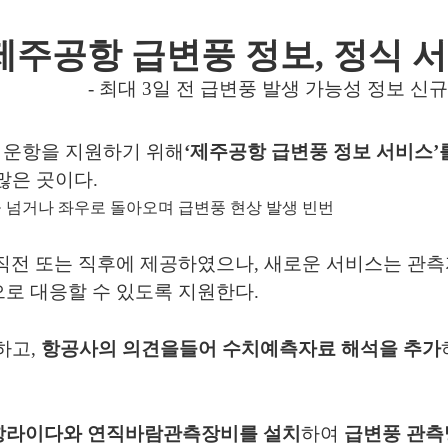
제주공항 급변풍 정보
,
정식 
-
최대
3
일 전 급변풍 발생 가능성 정보 신규
 운항을 지원하기 위해
‘
제주공항 급변풍 정보 서비스
’
 많은 곳이다
.
 넘거나 좌우로 돌아오며 급변풍 현상 발생 빈번
직전 또는 직후에 제공
하였으나
,
새로운 서비스는 관
로 대응할 수 있도록 지원한다
.
하고
,
항공사의 의견을
들어 수치예측자료 해석을 추가
항라이다와 연직바람관측장비를 설치
하여
급변풍 관측