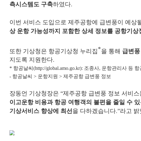
측시스템도 구축
하였다
.
이번 서비스 도입으로 제주공항에 급변풍이 예상
상 운항 가능성까지 포함한 상세 정보를 공항기상
*
또한 기상청은 항공기상청 누리집
을 통해
급변풍
지도록 지원한다
.
*
항공날씨
(http://global.amo.go.kr):
조종사
,
운항관리사 등 항
-
항공날씨
>
운항지원
>
제주공항 급변풍 정보
장동언 기상청장은
“
제주공항 급변풍 정보 서비스
이고
운항 비용과 항공 여행객의 불편을 줄일 수 
기상서비스 향상에 최선
을 다하겠습니다
.”
라고 밝