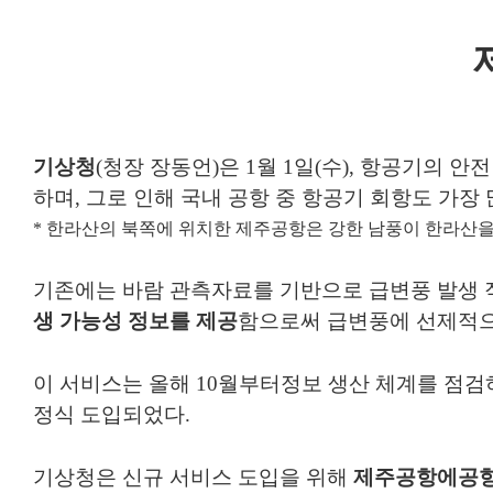
기상청
(
청장 장동언
)
은
1
월
1
일
(
수
),
항공기의 안전
하며
,
그로 인해 국내 공항 중 항공기 회항도 가장
*
한라산의 북쪽에 위치한 제주공항은 강한 남풍이 한라산을
기존에는 바람 관측자료를 기반으로 급변풍 발생 
생 가능성 정보를 제공
함으로써 급변풍에 선제적으
이 서비스는 올해
10
월부터
정보 생산 체계를 점검
정식 도입되었다
.
기상청은 신규 서비스 도입을 위해
제주공항에
공