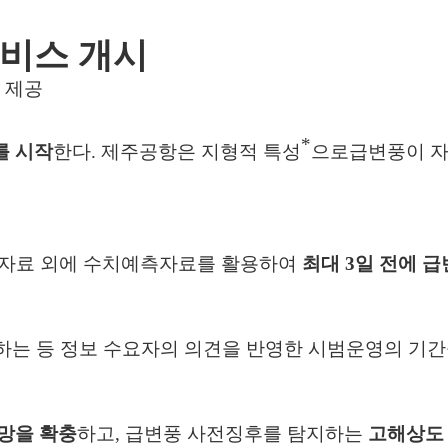
서비스 개시
 제공
*
를 시작
한다
.
제주공항은 지형적 특성
으로
급변풍이 자
측자료 외에 수치예측자료를 활용하여
최대
3
일 전에 급
하는 등 정보 수요자의 의견을 반영한 시범
운영의 기간
망을 확충
하고
,
급변풍
사전징후를 탐지하는
고해상도