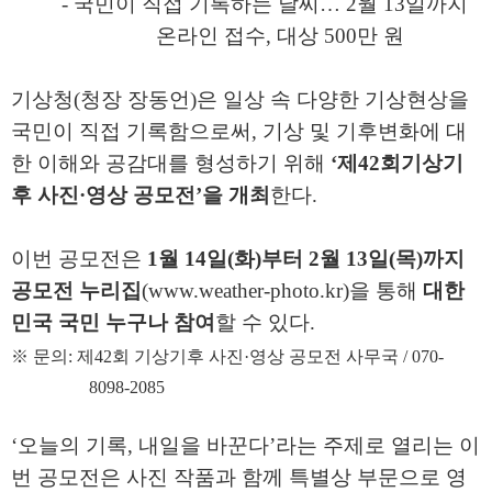
-
국민이 직접 기록하는 날씨
…
2
월
13
일까지
온라인 접수
,
대상
500
만 원
기상청
(
청장 장동언
)
은 일상 속 다양한 기상현상을
국민이 직접 기록함
으로써
,
기상 및 기후변화에 대
한 이해와 공감대를 형성하기 위해
‘
제
42
회
기상기
후 사진
·
영상 공모전
’
을 개최
한다
.
이번 공모전은
1
월
14
일
(
화
)
부터
2
월
13
일
(
목
)
까지
공모전 누리집
(www.weather-photo.kr)
을 통해
대한
민국 국민 누구나 참여
할 수 있다
.
※
문의
:
제
42
회 기상기후 사진
·
영상 공모전 사무국
/ 070-
8098-2085
‘
오늘의 기록
,
내일을 바꾼다
’
라는 주제로 열리는 이
번 공모전은 사진 작품과 함께 특별상 부문으로 영