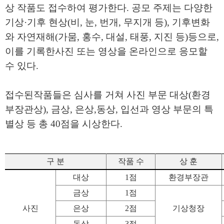
상 작품도 접수하여 평가한다
.
공모 주제는 다양한
기상
·
기후 현상
(
비
,
눈
,
번개
,
무지개 등
)
,
기후변화
와 자연재해
(
가뭄
,
홍수
,
대설
,
태풍
,
지진 등
)
등으로
,
이를 기록한
사진 또는 영상을 온라인으로 응모할
수 있다
.
접수된
작품들은 심사를 거쳐 사진 부문 대상
(
환경
부장관상
),
금상
,
은상
,
동상
,
입선과 영상 부문의 특
별상 등 총
40
점을 시상한다
.
구 분
작품 수
상 훈
대상
1
점
환경부장관
금상
1
점
사진
은상
2
점
기상청장
동상
3
점