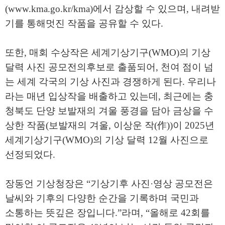
(www.kma.go.kr/kma)
에서 감상할 수 있으며
,
내려받
기를 통해
멋진 작품을 공유할 수 있다
.
또한
,
매회 수상작은 세계기상기구
(WMO)
의 기상
달력 사진
공모전의
후보로 출품되어
,
천여 점이 넘
는 세계 각국의 기상 사진과
경쟁하게 된다
.
우리나
라는 매년 입상작을 배출하고 있는데
,
최근에는 충
청북도 단양 보발재의 겨울 풍경을 담아 금상을 수
상한 작품
(
보발재의 겨울
,
이상운 작
(
作
))
이
2025
년
세계기상기구
(WMO)
의 기상 달력
12
월 사진으로
선정되었다
.
장동언 기상청장은
“
기상기후 사진
·
영상 공모전은
날씨와 기후의 다양한 순간을 기록하며 국민과
소통하는 뜻깊은 장입니다
.”
라며
, “
올해로
42
회를