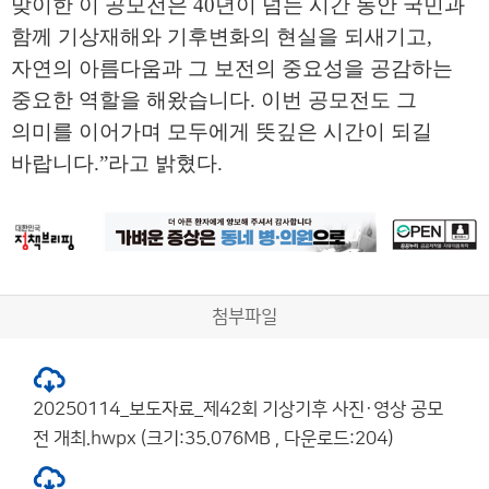
맞이한 이 공모전은
40
년이 넘는 시간 동안 국민과
함께 기상재해와 기후변화의 현실을 되새기고
,
자연의 아름다움과 그 보전의 중요성을 공감하는
중요한 역할을 해왔습니다
.
이번 공모전도 그
의미를 이어가며 모두에게 뜻깊은 시간이 되길
바랍니다
.”
라고 밝혔다
.
첨부파일
20250114_보도자료_제42회 기상기후 사진·영상 공모
전 개최.hwpx (크기:35.076MB , 다운로드:204)