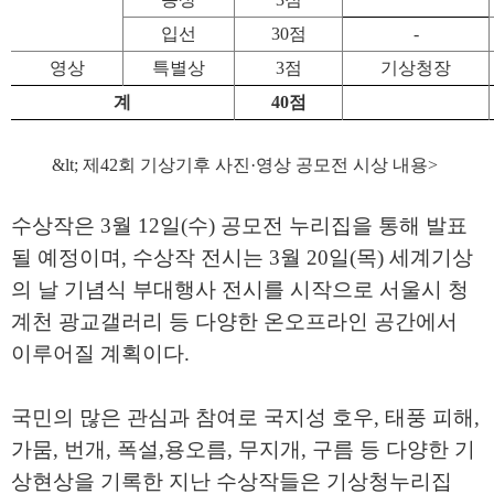
입선
30
점
-
영상
특별상
3
점
기상청장
계
40
점
&lt;
제
42
회 기상기후 사진
·
영상 공모전 시상 내용
>
수상작은
3
월
12
일
(
수
)
공모전 누리집을 통해 발표
될 예정이며
,
수상작 전시는
3
월
20
일
(
목
)
세계기상
의 날 기념식 부대행사 전시를 시작으로 서울시 청
계천 광교갤러리 등 다양한 온오프라인 공간에서
이루어질 계획이다
.
국민의 많은 관심과 참여로 국지성 호우
,
태풍 피해
,
가뭄
,
번개
,
폭설
,
용오름
,
무지개
,
구름 등 다양한 기
상현상을 기록한 지난 수상작들은
기상청
누리집