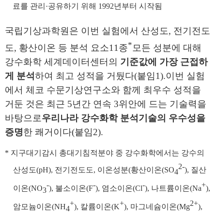
료를 관리
·
공유하기 위해
1992
년부터 시작됨
국립기상과학원은 이번 실험에서
산성도
,
전기전도
*
도
,
황산이온 등 분석 요소
11
종
모든 성분에 대해
강수화학 세계데이터센터의
기준값에 가장 근접하
게 분석
하여 최고 성적을 거뒀다
(
붙임
1).
이번
실험
에서 체코 수문기상연구소와
함께 최우수 성적을
거둔 것은 최근
5
년간 연속
3
위안에 드는 기술력을
바탕으로
우리나라 강수화학 분석기술의 우수성을
증명
한 쾌거이다
(
붙임
2).
*
지구대기감시 총대기침적분야 중 강수화학에서는 강수의
2-
산성도
(pH),
전기전도도
,
이온성분
(
황산이온
(SO
),
질산
4
-
-
-
+
이온
(NO
),
불소이온
(F
),
염소이온
(Cl
),
나트륨이온
(Na
),
3
+
+
2+
암모늄이온
(NH
),
칼륨이온
(K
),
마그네슘이온
(Mg
),
4