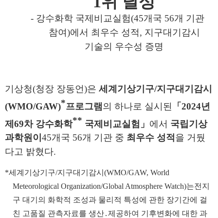
1
위 달성
-
강수화학 국제비교실험
(45
개국
56
개 기관
참여
)
에서 최우수 성적
,
지구대기감시
기술의 우수성 증명
기상청
(
청장 장동언
)
은
세계기상기구
/
지구대기감시
*
(WMO/GAW)
프로그램
의 하나로 실시된
「
2024
년
**
제
69
차 강수화학
국제비교실험
」
에서
국립기상
과학원이
45
개국
56
개 기관 중
최우수 성적
을 거뒀
다고 밝혔다
.
*
세계기상기구
/
지구대기감시
(WMO/GAW, World
Meteorological Organization/Global Atmosphere Watch)
는
전지
구 대기의 화학적 조성과 물리적 특성에 관한 장기간에 걸
친 고품질 관측자료를 생산
․
제공하여 기후변화에 대한 과