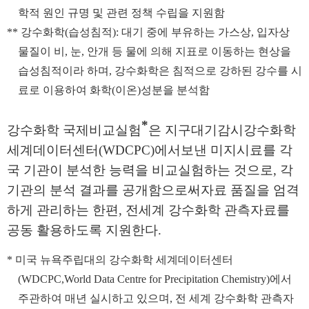
학적 원인 규명 및 관련 정책
수립을 지원함
**
강수화학
(
습성침적
):
대기 중에 부유하는 가스상
,
입자상
물질이 비
,
눈
,
안개 등 물에
의해
지표로 이동하는 현상을
습성침적이라 하며
,
강수화학은 침적으로 강하된 강수를 시
료로 이용하여 화학
(
이온
)
성분을 분석함
*
강수화학 국제비교실험
은 지구대기감시
강수화학
세계데이터센터
(WDCPC)
에서
보낸 미지시료를 각
국 기관이 분석한 능력을 비교실험하는 것으로
,
각
기관의 분석 결과를 공개함으로써
자료 품질을 엄격
하게 관리하는 한편
,
전세계 강수화학 관측자료를
공동 활용하도록 지원한다
.
*
미국 뉴욕주립대의 강수화학 세계데이터센터
(WDCPC,
World Data Centre for Precipitation Chemistry
)
에서
주관하여 매년 실시하고 있으며
,
전 세계 강수화학 관측자