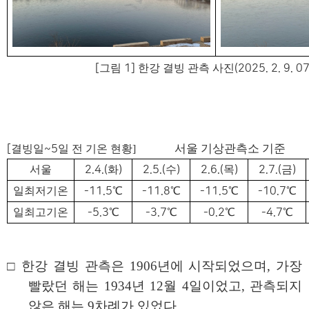
[
그림
1]
한강 결빙 관측 사진
(2025. 2. 9. 0
서울 기상관측소 기준
[
결빙일
~5
일 전 기온 현황]
서울
2.4.(
화
)
2.5.(
수
)
2.6.(
목
)
2.7.(
금
)
일최저기온
-11.5
℃
-11.8
℃
-11.5
℃
-10.7
℃
일최고기온
-5.3
℃
-3.7
℃
-0.2
℃
-4.7
℃
□
한강 결빙 관측은
1906
년에 시작되었으며
,
가장
빨랐던 해는
1934
년
12
월
4
일이었고
,
관측되지
않은 해는
9
차례가 있었다
.