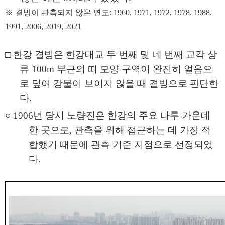
※
결빙이 관측되지 않은 연도
: 1960, 1971, 1972, 1978, 1988,
1991, 2006, 2019, 2021
□
한강 결빙은 한강대교 두 번째 및 네 번째 교각 상
류
100
m
부근의 띠 모양 구역이 완전히 얼음으
로 덮여 강물이 보이지 않을 때 결빙으로 판단한
다
.
○
1906
년 당시 노량진은 한강의 주요 나루 가운데
한 곳으로
,
관측을 위해
접근하는 데 가장 적
합했기 때문에 관측 기준 지점으로 선정되었
다
.