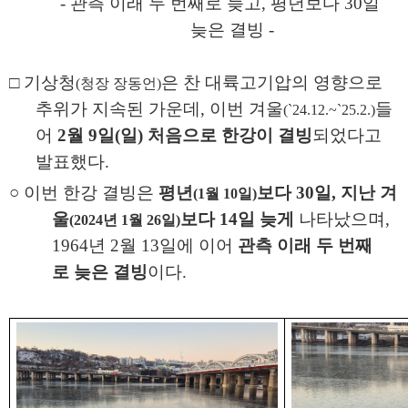
-
관측 이래 두 번째로 늦고
,
평년보다
30
일
늦은 결빙
-
□
기상청
은 찬 대륙고기압의 영향으로
(
청장 장동언
)
추위가 지속된 가운데
,
이번 겨울
들
(`24.12.~`25.2.)
어
2
월
9
일
(
일
)
처음으로 한강이 결빙
되었다고
발표했다
.
○
이번 한강 결빙은
평년
보다
30
일
,
지난 겨
(1
월
10
일
)
울
보다
14
일 늦게
나타났으며
,
(2024
년
1
월
26
일
)
1964
년
2
월
13
일에 이어
관측 이래 두 번째
로
늦은 결빙
이다
.