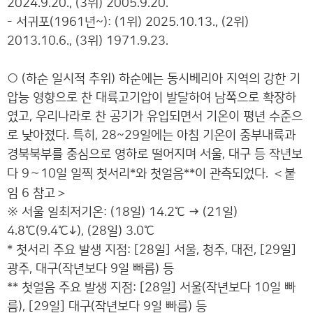
2024.9.20., (3위) 2005.9.20.
- 서귀포(1961년~): (1위) 2025.10.13., (2위)
2013.10.6., (3위) 1971.9.23.
○ (하순 일시적 추위) 하순에는 동시베리아 지역의 강한 기
압능 영향으로 찬 대륙고기압이 발달하여 남쪽으로 확장하
였고, 우리나라로 찬 공기가 유입되면서 기온이 평년 수준으
로 낮아졌다. 특히, 28~29일에는 아침 기온이 중부내륙과
경북북부를 중심으로 영하로 떨어지며 서울, 대구 등 작년보
＜
다 9∼10일 일찍 첫서리*와 첫얼음**이 관측되었다.
붙
＞
임 6 참고
※ 서울 일최저기온: (18일) 14.2℃ → (21일)
4.8℃(9.4℃↓), (28일) 3.0℃
* 첫서리 주요 발생 지점: [28일] 서울, 청주, 대전, [29일]
광주, 대구(작년보다 9일 빠름) 등
** 첫얼음 주요 발생 지점: [28일] 서울(작년보다 10일 빠
름), [29일] 대구(작년보다 9일 빠름) 등