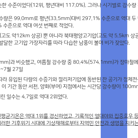
슷한 수준이었다(12위, 평년대비 117.0%). 그러나 시기별로 강수
량은 99.0mm로 평년(33.5mm)대비 297.1% 수준으로 역대 
.1% 수준으로 역대 여섯 번째로 적었다.
도 약12km 상공) 뿐 아니라 북태평양고기압(고도 약 5.5km 
발달한 고기압 가장자리를 따라 다습한 남풍이 불며 비가 잦았다.
2mm)과 비슷했고, 여름철 강수량 중 80.4%(574.1mm)가 장마철
일~7월 27일
라 유입된 다량의 수증기와 절리저기압에 동반된 찬 공기가 정체전
 이 기간 동안 서천, 양화(부여) 지점에서는 시간당 강수량이 100
린 일수는 4.7일로 역대 2위였다.
연평균기온은 역대 1위를 경신하였고, 기록적인 열대야와 집중호우 
이러한 기후위기 시대에 기상재해로부터 지역민 안전과 생명을 지키는