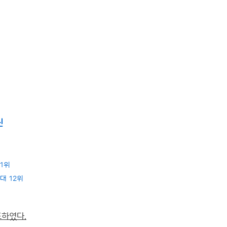
신
위
 1위
역대 12위
표하였다.