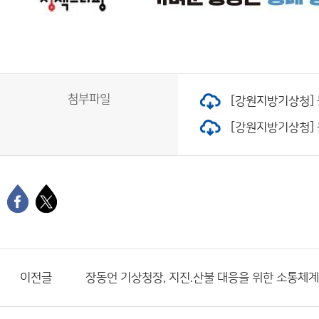
첨부파일
[강원지방기상청] 
[강원지방기상청] 동
이전글
장동언 기상청장, 지진.산불 대응을 위한 소통체계