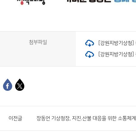
첨부파일
[강원지방기상청] 
[강원지방기상청] 동
이전글
장동언 기상청장, 지진.산불 대응을 위한 소통체계