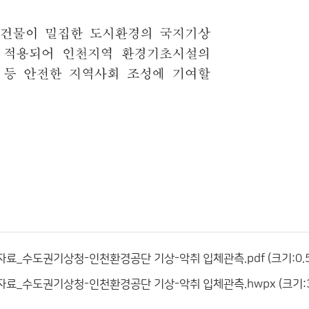
자료_수도권기상청-인천환경공단 기상-악취 입체관측.pdf (크기:0.52
자료_수도권기상청-인천환경공단 기상-악취 입체관측.hwpx (크기:3.9