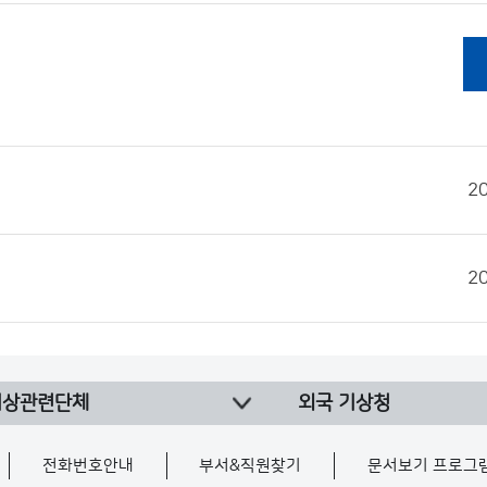
2
2
기상관련단체
외국 기상청
전화번호안내
부서&직원찾기
문서보기 프로그