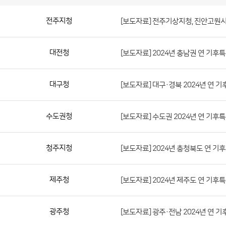
보
도
자
료
(지
방
청)
전주지청
[보도자료] 전주기상지청, 진안고원시
게
시
판
목
록
보
대전청
[보도자료] 2024년 충남권 연 기후
도
자
료
대구청
[보도자료] 대구·경북 2024년 연 
(지
방
수도권청
[보도자료] 수도권 2024년 연 기후
청)
게
청주지청
[보도자료] 2024년 충청북도 연 기
시
판
목
제주청
[보도자료] 2024년 제주도 연 기후
록
으
광주청
[보도자료] 광주·전남 2024년 연 
로