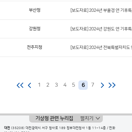
번
부산청
[보도자료] 2024년 부울경 연 기후
호,
지
역,
강원청
[보도자료] 2024년 강원도 연 기후
제
목,
전주지청
[보도자료] 2024년 전북특별자치도
등
록
부
서,
첨
1
2
3
4
5
7
6
부
파
일,
등
기상청 관련 누리집
펼치기
록
대전
(35208) 대전광역시 서구 청사로 189 정부대전청사 1동 11~14층 / 전화
일,