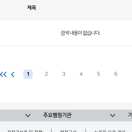
제목
검색 내용이 없습니다.
2
3
4
5
6
1
주요행정기관