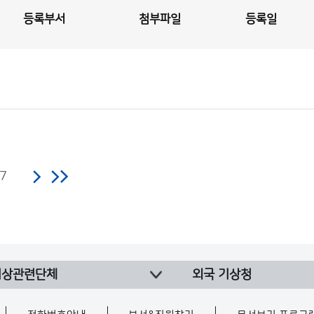
등록부서
첨부파일
등록일
7
기상관련단체
외국 기상청