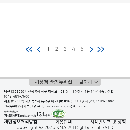
보
도
자
료
(지
방
청)
게
시
판
목
록
보
도
자
료
1
2
3
4
5
(지
방
청)
게
기상청 관련 누리집
펼치기
시
대전
(35208) 대전광역시 서구 청사로 189 정부대전청사 1동 11~14층 / 전화
판
(042)481-7500
목
서울
(07062) 서울특별시 동작구 여의대방로16길 61 / 전화
(02)2181-0900
전자우편(웹사이트 관련 문의): webmasterkma@korea.kr
록
으
개인정보처리방침
이용안내
저작권보호 및 정책
로
Copyright © 2025 KMA. All Rights RESERVED