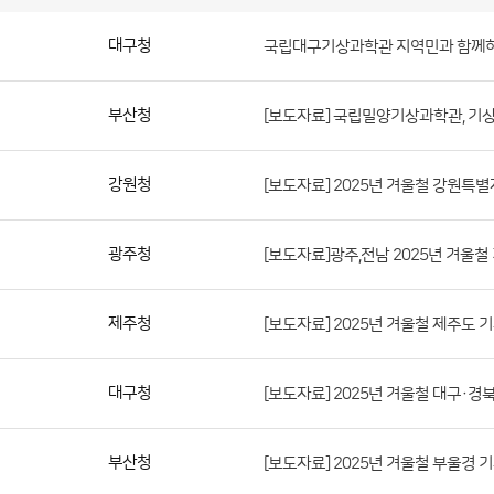
보
도
자
료
(지
방
청)
대구청
국립대구기상과학관 지역민과 함께하
게
시
판
목
록
보
부산청
[보도자료] 국립밀양기상과학관, 기
도
자
료
강원청
[보도자료] 2025년 겨울철 강원특
(지
방
광주청
[보도자료]광주,전남 2025년 겨울
청)
게
제주청
[보도자료] 2025년 겨울철 제주도 
시
판
목
대구청
[보도자료] 2025년 겨울철 대구·경
록
으
부산청
[보도자료] 2025년 겨울철 부울경 
로