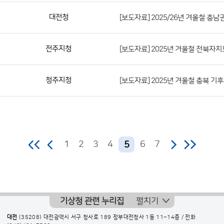
번
대전청
[보도자료] 2025/26년 겨울철 충
호,
지
역,
전주지청
[보도자료] 2025년 겨울철 전북자
제
목,
청주지청
[보도자료] 2025년 겨울철 충북 기
등
록
부
서,
첨
1
2
3
4
6
7
5
부
파
일,
등
기상청 관련 누리집
펼치기
록
대전
(35208) 대전광역시 서구 청사로 189 정부대전청사 1동 11~14층 / 전화
일,