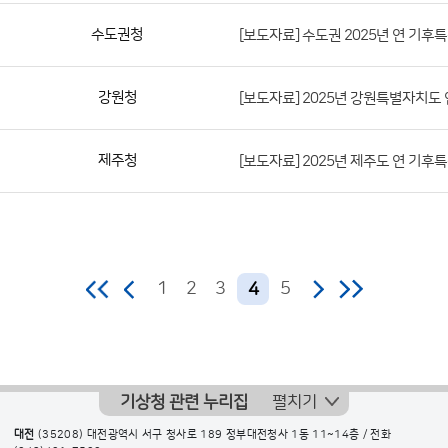
번
수도권청
[보도자료] 수도권 2025년 연 기후
호,
지
역,
강원청
[보도자료] 2025년 강원특별자치도
제
목,
제주청
[보도자료] 2025년 제주도 연 기후
등
록
부
서,
첨
1
2
3
5
4
부
파
일,
등
기상청 관련 누리집
펼치기
록
대전
(35208) 대전광역시 서구 청사로 189 정부대전청사 1동 11~14층 / 전화
일,