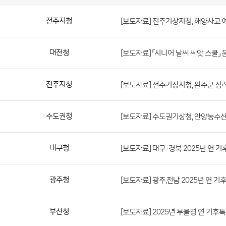
보
도
자
료
(지
방
청)
전주지청
[보도자료] 전주기상지청, 해양사고 
게
시
판
목
록
보
대전청
[보도자료] 「시니어 날씨 씨앗 스쿨」 
도
자
료
전주지청
[보도자료] 전주기상지청, 완주군 삼
(지
방
수도권청
[보도자료] 수도권기상청, 안양농수
청)
게
대구청
[보도자료] 대구·경북 2025년 연 
시
판
목
광주청
[보도자료] 광주,전남 2025년 연 기
록
으
부산청
[보도자료] 2025년 부울경 연 기후
로