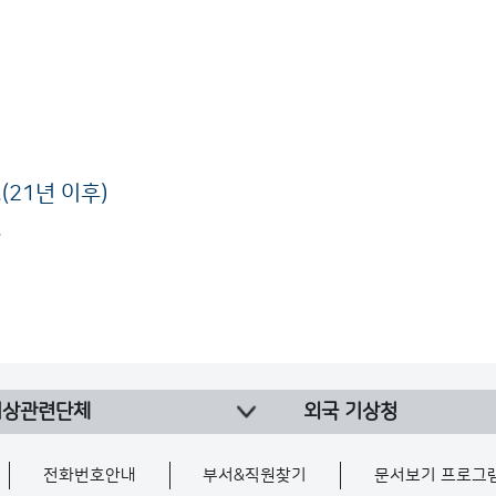
21년 이후)
.
기상관련단체
외국 기상청
전화번호안내
부서&직원찾기
문서보기 프로그