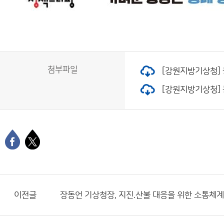
첨부파일
[강원지방기상청] 
[강원지방기상청] 동
이전글
장동언 기상청장, 지진.산불 대응을 위한 소통체계