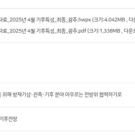
자료_2025년 4월 기후특성_최종_광주.hwpx (크기:4.042MB , 다
자료_2025년 4월 기후특성_최종_광주.pdf (크기:1.338MB , 다운
응 위해 방재기상·관측·기후 분야 아우르는 전방위 협력하기로
월 기후전망