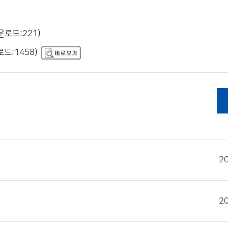
운로드:221)
로드:1458)
2
2