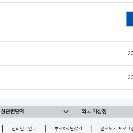
2
2
기상관련단체
외국 기상청
전화번호안내
부서&직원찾기
문서보기 프로그