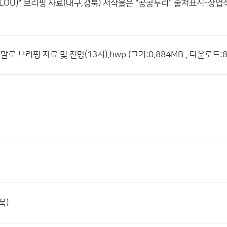
LOU)" 브리핑 자료(대구,경북)
저작물은 "공공누리"
출처표시-상업
말로 브리핑 자료 및 전망(13시).hwp (크기:0.884MB , 다운로드:8
북)