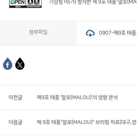
기상청
이(가) 창작한
제 9호 태풍“말로(MA
첨부파일
0907-제9호 태풍 
이전글
제9호 태풍 ‘말로(MALOU)’의 영향 분석
다음글
제 9호 태풍“말로(MALOU)" 브리핑 자료(대구,경