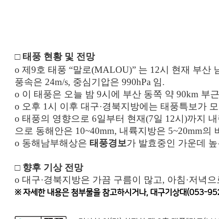
□ 태풍 현황 및 전망
o
제9호 태풍 “말로(MALOU)” 는 12시 현재 부산 
풍속은 24m/s, 중심기압은 990hPa 임.
o
이 태풍은 오늘 밤 9시에 부산 동쪽 약 90km 부
o
오후 1시 이후 대구·경북지방에는 태풍특보가 
o 태풍의 영향으로 6일부터 현재(7일 12시)까지 내린 
으로 동해안은 10~40mm, 내륙지방은 5~20mm의
o
동해남부해상은
태풍경보
가 발효중인 가운데 높
□ 향후 기상 전망
o 대구·경북지방은 가끔 구름이 많고, 아침·저녁
※
자세한 내용은 첨부물을 참고하시거나, 대구기상대(053-95