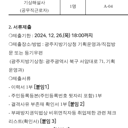
기상해설사
1
명
A-04
(
공무직근로자
)
2. 서류제출
❍제출기한 :
2024. 12. 26.(목) 18:00까지
❍제출장소/방법 : 광주지방기상청 기획운영과/직접방
문 또는 등기우편
(광주지방기상청: 광주광역시 북구 서암대로 71, 기획
운영과)
❍제출서류
- 이력서 1부
[붙임1]
- 주민등록등본(주민등록번호 뒷자리 포함) 1부
- 결격사유 부존재 확인서 1부
[붙임 2]
- 부패방지권익법상 비위면직자등 취업제한 관련 체크
리스트(확인서)
[붙임 3]