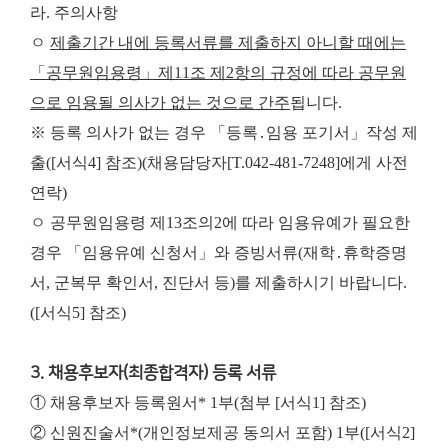
라. 주의사항
ㅇ
제출기간 내에 등록서류를 제출하지 아니할 때에는
「공무원임용령」제11조 제2항의 규정에 따라 공무원
으로 임용될 의사가 없는 것으로 간주
됩니다.
※ 등록 의사가 없는 경우 「등록․임용 포기서」작성 제
출([서식4] 참조)(채용담당자[T.042-481-7248]에게 사전
연락)
ㅇ 공무원임용령 제13조의2에 따라 임용유예가 필요한
경우 「임용유예 신청서」와 증빙서류(재학․휴학증명
서, 군복무 확인서, 진단서 등)를 제출하시기 바랍니다.
([서식5] 참조)
3. 채용후보자(최종합격자) 등록 서류
① 채용후보자 등록원서* 1부(첨부 [서식1] 참조)
② 신원진술서*(개인정보제공 동의서 포함) 1부([서식2]