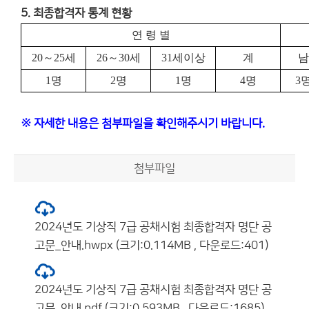
5. 최종합격자 통계 현황
연 령 별
20
～
25
세
26
～
30
세
31
세이상
계
남
1
명
2
명
1
명
4
명
3
※ 자세한 내용은 첨부파일을 확인해주시기 바랍니다.
첨부파일
2024년도 기상직 7급 공채시험 최종합격자 명단 공
고문_안내.hwpx (크기:0.114MB , 다운로드:401)
2024년도 기상직 7급 공채시험 최종합격자 명단 공
고문_안내.pdf (크기:0.593MB , 다운로드:1685)