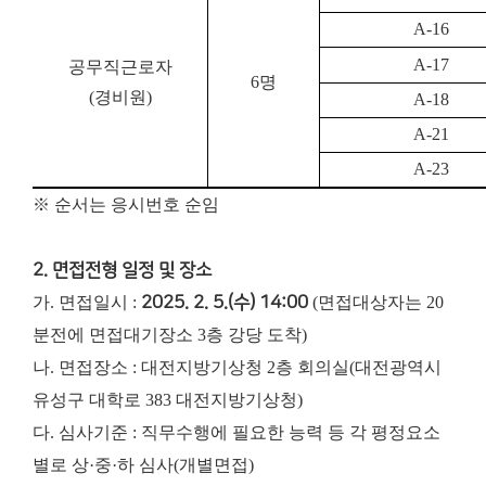
A-16
A-17
공무직근로자
6
명
(
경비원
)
A-18
A-21
A-23
※ 순서는 응시번호 순임
2. 면접전형 일정 및 장소
가. 면접일시 :
2025. 2. 5.(수) 14:00
(면접대상자는 20
분전에 면접대기장소 3층 강당 도착)
나. 면접장소 : 대전지방기상청 2층 회의실(대전광역시
유성구 대학로 383 대전지방기상청)
다. 심사기준 : 직무수행에 필요한 능력 등 각 평정요소
별로 상·중·하 심사(개별면접)