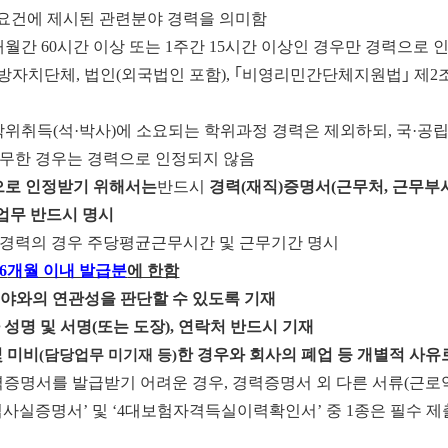
요건에 제시된 관련분야 경력을 의미함
개월간
60
시간 이상 또는
1
주간
15
시간 이상인 경우만 경력으로 
지방자치단체
,
법인
(
외국법인 포함
),
｢
비영리민간단체지원법
｣
제
2
학위취득
(
석
·
박사
)
에 소요되는 학위과정 경력은 제외하되
,
국
·
공립
무한 경우는 경력으로 인정되지 않음
로 인정받기 위해서는
반드시
경력
(
재직
)
증명서
(
근무처
,
근무부
업무 반드시 명시
 경력의 경우 주당평균근무시간 및 근무기간 명시
6
개월 이내 발급분
에 한함
야와의 연관성을 판단할 수 있도록 기재
 성명 및 서명
(
또는 도장
),
연락처 반드시 기재
 미비
한 경우와 회사의 폐업 등 개별적 사유
(
담당업무 미기재 등
)
력증명서를 발급받기 어려운 경우
,
경력증명서 외 다른 서류
(
근로
업사실증명서
’
및
‘4
대보험자격득실이력확인서
’
중
1
종은 필수 제