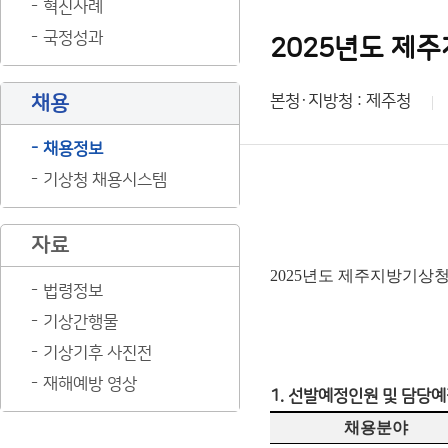
혁신사례
국정성과
2025년도 제
채용
본청·지방청 : 제주청
채용정보
기상청 채용시스템
자료
2025년도 제주지방기상
법령정보
기상간행물
기상기후 사진전
재해예방 영상
1. 선발예정인원 및 담당
채용분야