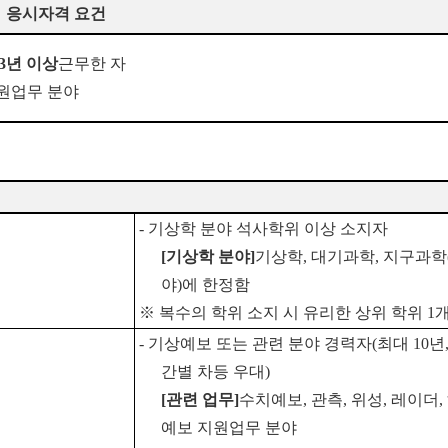
응시자격 요건
3
년 이상
근무한 자
지원업무 분야
-
기상학 분야 석사학위 이상 소지자
[
기상학 분야
]
기상학
,
대기과학
,
지구과학
야
)
에 한정함
※
복수의 학위 소지 시 유리한 상위 학위
1
-
기상예보 또는 관련 분야 경력자
(
최대
10
년
간별 차등 우대
)
[
관련 업무
]
수치예보
,
관측
,
위성
,
레이더
,
예보 지원업무 분야