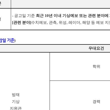
분
-
공고일 기준
최근
10
년 이내 기상예보 또는 관련 분야에
력
[
관련 분야
]
수치예보
,
관측
,
위성
,
레이더
,
해양 등 예보 
감일 기준
)
우대요건
학위
방재
기상
경력
지원관