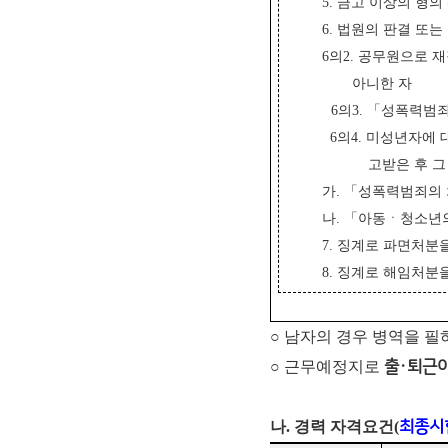
5. 금고 이상의 형
6. 법원의 판결 또
6의2. 공무원으로 
아니한 자
6의3. 「성폭력범
6의4. 미성년자에
고받은 후 
가. 「성폭력범죄의
나. 「아동ㆍ청소년
7. 징계로 파면처분
8. 징계로 해임처분을
○ 남자의 경우 병역을 
○ 근무예정지로
출·퇴근이
나. 경력 자격요건(
최종시험