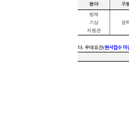
분야
구
방재
기상
경
지원관
다. 우대요건(
원서접수 마