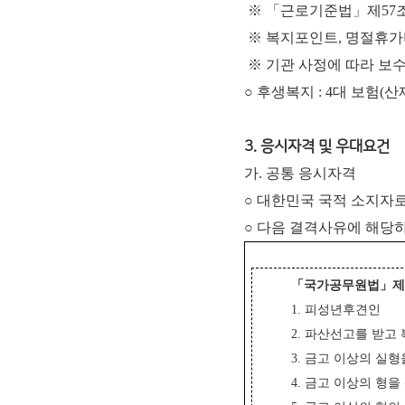
※ 「근로기준법」제57조
※ 복지포인트, 명절휴가비
※ 기관 사정에 따라 보수
○ 후생복지 : 4대 보험(
3. 응시자격 및 우대요건
가. 공통 응시자격
○ 대한민국 국적 소지자로
○ 다음 결격사유에 해당하
「
국가공무원법
」
1. 피성년후견인
2. 파산선고를 받고
3. 금고 이상의 실
4. 금고 이상의 형