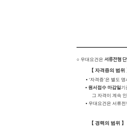
○ 우대요건은
서류전형 단
【
자격증의 범위
▪
‘
자격증
’
은 별도 명
▪
원서접수 마감일
기
그 자격이 계속 
▪
우대요건은 서류전
【
경력의 범위
】