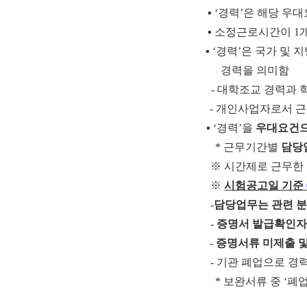
▪
‘
경력
’
은 해당 우대
▪
소정근로시간이
1
▪
‘
경력
’
은 국가 및 
경력을 의미함
-
대학조교 경력과 
-
개인사업자로서 근
▪
‘
경력
’
을
우대요건으
*
근무기간별
담당
※
시간제로 근무한
※
시험공고일 기준
-
담당업무는 관련 분
-
증명서 발급확인자
-
증명서류 미제출 및
-
기관 폐업으로 경
*
보완서류 중
‘
폐