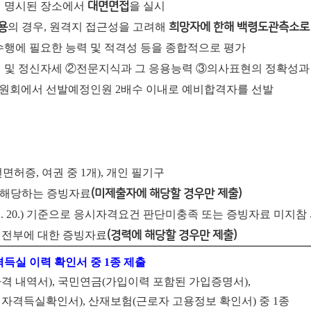
에 명시된 장소에서
대면면접
을 실시
용
의 경우, 원격지 접근성을 고려해
희망자에 한해 백령도관측소로 
무수행에 필요한 능력 및 적격성 등을 종합적으로 평가
리 및 정신자세 ②전문지식과 그 응용능력 ③의사표현의 정확성과
위원회에서 선발예정인원 2배수 이내로 예비합격자를 선발
면허증, 여권 중 1개), 개인 필기구
 해당하는 증빙자료
(미제출자에 해당할 경우만 제출)
. 2. 20.) 기준으로 응시자격요건 판단미충족 또는 증빙자료 미지참
전부에 대한 증빙자료
(경력에 해당할 경우만 제출)
격득실 이력 확인서 중
1
종 제출
격 내역서
),
국민연금
(
가입이력 포함된 가입증명서
),
 자격득실확인서
),
산재보험
(
근로자 고용정보 확인서
)
중
1
종