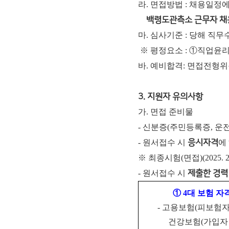
라. 면접방법 : 채용일정
백령도관측소 근무자 채
마. 심사기준 : 당해 직
※ 평정요소 : ①직업윤
바. 예비합격: 면접전형
3. 지원자 유의사항
가. 면접 준비물
- 신분증(주민등록증, 운전
- 원서접수 시
응시자격
에
※ 최종시험(면접)(2025
- 원서접수 시
제출한 경력
①
4
대 보험 자
-
고용보험
(
피보험자
건강보험
(
가입자