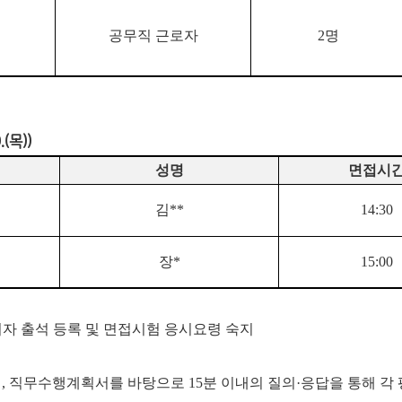
공무직 근로자
2
명
.(목))
성명
면접시
김
**
14:30
장
*
15:00
시자 출석 등록 및 면접시험 응시요령 숙지
서, 직무수행계획서를 바탕으로 15분 이내의 질의·응답을 통해 각 