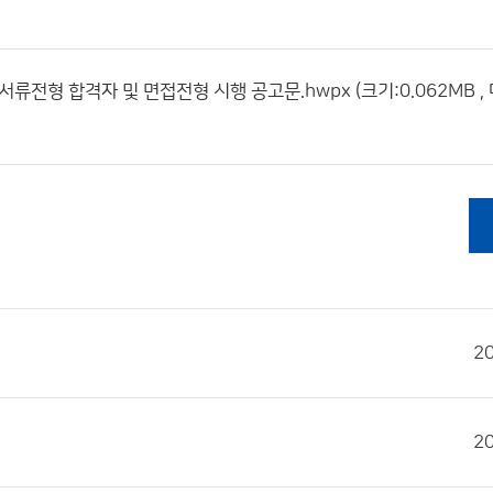
전형 합격자 및 면접전형 시행 공고문.hwpx (크기:0.062MB ,
2
2