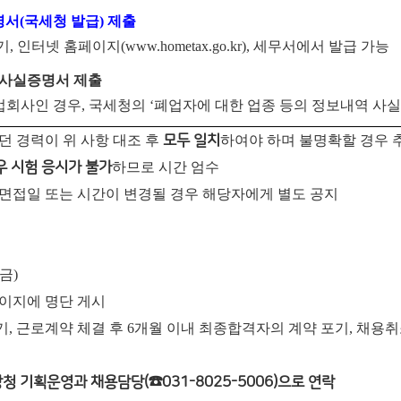
명서
(
국세청 발급
)
제출
기
,
인터넷 홈페이지
(www.hometax.go.kr),
세무서에서 발급 가능
 사실증명서 제출
업회사인 경우
,
국세청의
‘
폐업자에 대한 업종 등의 정보내역 사
던 경력이 위 사항 대조 후
모두 일치
하여야 하며 불명확할 경우 
우 시험 응시가 불가
하므로 시간 엄수
 면접일 또는 시간이 변경될 경우 해당자에게 별도 공지
(금)
페이지에 명단 게시
, 근로계약 체결 후 6개월 이내 최종합격자의 계약 포기, 채용취
청 기획운영과 채용담당(☎031-8025-5006)으로 연락