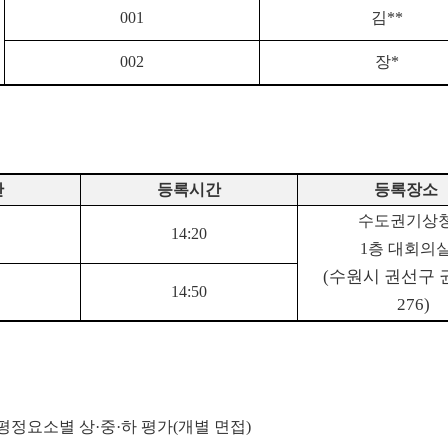
001
김
**
002
장
*
간
등록시간
등록장소
수도권기상
14:20
1
층 대회의
(수원시 권선구 
14:50
276)
평정요소별 상·중·하 평가(개별 면접)