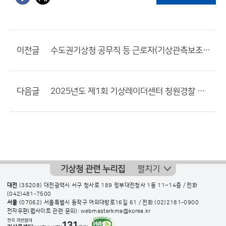
이전글
수도권기상청 공무직 등 근로자(기상관측보조원·방재기상지원관) 채용 최종합격자 공고
다음글
2025년도 제1회 기상레이더센터 청원경찰 공개채용 체력시험 합격자 발표 및 인성검사‧면접전형 일정 공고
기상청 관련 누리집
펼치기
대전
(35208) 대전광역시 서구 청사로 189 정부대전청사 1동 11~14층 / 전화
(042)481-7500
서울
(07062) 서울특별시 동작구 여의대방로16길 61 / 전화
(02)2181-0900
전자우편(웹사이트 관련 문의): webmasterkma@korea.kr