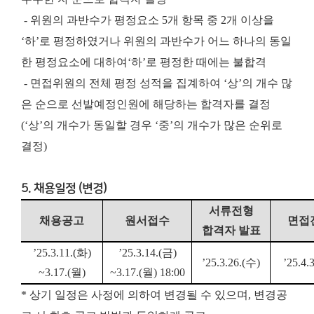
- 위원의 과반수가 평정요소 5개 항목 중 2개 이상을
‘하’로 평정하였거나 위원의 과반수가 어느 하나의 동일
한 평정요소에 대하여‘하’로 평정한 때에는 불합격
- 면접위원의 전체 평정 성적을 집계하여 ‘상’의 개수 많
은 순으로 선발예정인원에 해당하는 합격자를 결정
(‘상’의 개수가 동일할 경우 ‘중’의 개수가 많은 순위로
결정)
5. 채용일정 (변경)
서류전형
채용공고
원서접수
면접
합격자 발표
’25.3.11.(
화
)
’25.3.14.(
금
)
’25.3.26.(
수
)
’25.4.3
~
3.17.(
월
)
~
3.17.(
월
) 18:00
* 상기 일정은 사정에 의하여 변경될 수 있으며, 변경공