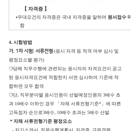
【
자격증
】
▪
우대요건의 자격증은 국내 자격증을 말하며
원서접수 
함
4. 시험방법
가. 1차 시험: 서류전형
(응시 자격 등 적격 여부 심사 및
평정요소별 평가)
❍당해 직무수행에 관련되는 응시자의 자격요건이 공고
된 응시자격요건에 적합한지 서면 심사하여 기준에 적
합하면 모두 합격
❍단, 직무분야별 응시인원이 선발예정인원의 3배수 초
과 10배수 이하인 경우 「자체 서류전형기준*」에 따른
고득점자 순으로
3배수, 10배수 초과는 5배수 선발
* 자체 서류전형기준 평정요소
- 자기소개서, 직무수행계획서, 자격증, 근무경력