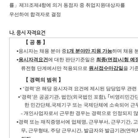
률」제31조제4항에 의거 동점자 중 취업지원대상자를
우선하여 합격자로 결정
나. 응시 자격요건
【
공 통
】
▪
응시자는 채용 분야 중
1
개 분야만 지원 가능
하며 채용 
▪
응시자격요건
에 대한 판단기준일은
최종
(
면접
)
시험 예
류전형 단계에서만 적용되므로
원서접수
마감일
을 기
【
경력의 범위
】
▪
‘
경력
’
은 해당 응시자격 요건에 제시된 담당업무 관련
▪
‘
경력
’
은 공공기관
,
법인
(
외국법인 포함
),
｢
비영리민간
한 민간
단체
,
국제기구 또는 국제단체에 소속되어 근
-
개인사업자로서 근무한 경우는 경력으로 인정되지 
▪
경력 또는 재직증명서에 업체명
,
근무부서
,
근무기간
,
무
,
근무형태
,
주당 근무시간
,
발급자와 발급기관
(
연락