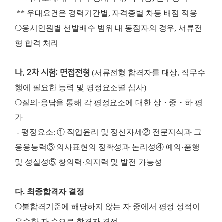
** 우대요건은 경력기간별, 자격증별 차등 배점 적용
❍응시인원별 선발배수 범위 내 동점자의 경우, 서류전
형 합격 처리
나. 2차 시험: 면접전형
(서류전형 합격자를 대상, 직무수
행에 필요한 능력 및 평정요소별 심사)
❍질의‧응답을 통해 각 평정요소에 대한 상・중・하 평
가
- 평정요소: ① 직업윤리 및 정신자세
② 전문지식과 그
응용능력
③ 의사표현의 정확성과 논리성
④ 예의·품행
및 성실성
⑤ 창의력·의지력 및 발전 가능성
다. 최종합격자 결정
❍불합격기준에 해당하지 않는 자 중에서 평정 성적이
우수한 자 순으로 합격자 결정