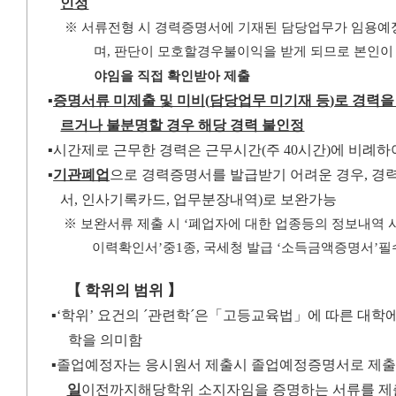
인정
※
서류전형 시 경력증명서에 기재된 담당업무가 임용예
며
,
판단이
모호할
경우
불이익을 받게 되므로 본인
야임을 직접 확인받아 제출
▪
증명서류 미제출 및 미비
(
담당업무 미기재 등
)
로 경력을
르거나 불분명할 경우 해당 경력 불인정
▪
시간제로 근무한 경력은 근무시간
(
주
40
시간
)
에 비례하
▪
기관폐업
으로 경력증명서를 발급받기 어려운 경우
,
경력
서
,
인사기록카드
,
업무분장내역
)
로 보완가능
※
보완서류 제출 시
‘
폐업자에 대한 업종등의 정보내역
이력확인서
’
중
1
종
,
국세청 발급
‘
소득금액증명서
’
필
【
학위의 범위
】
▪
‘
학위
’
요건의
´
관련학
´
은
「
고등교육법
」
에 따른 대학
학을 의미함
▪
졸업예정자는 응시원서 제출시 졸업예정증명서로 제
일
이전까지
해당
학위 소지자임을 증명하는 서류를 제