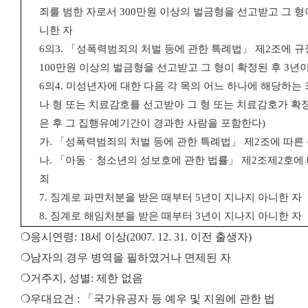
죄를 범한 자로서
300
만원 이상의 벌금형을 선고받고 그 형
니한 자
6
의
3.
「
성폭력범죄의 처벌 등에 관한 특례법
」
제
2
조에 규
100
만원 이상의 벌금형을 선고받고 그 형이 확정된 후
3
년이
6
의
4.
미성년자에 대한 다음 각 목의 어느 하나에 해당하는
나 형 또는 치료감호를 선고받아 그 형 또는 치료감호가 확
은 후 그 집행유예기간이 경과한 사람을 포함한다
)
가
.
「
성폭력범죄의 처벌 등에 관한 특례법
」
제
2
조에 따른
나
.
「
아동ㆍ청소년의 성보호에 관한 법률
」
제
2
조제
2
호에
죄
7.
징계로 파면처분을 받은 때부터
5
년이 지나지 아니한 자
8.
징계로 해임처분을 받은 때부터
3
년이 지나지 아니한 자
❍응시연령: 18세 이상(2007. 12. 31. 이전 출생자)
❍남자의 경우 병역을 필하였거나 면제된 자
❍거주지, 성별: 제한 없음
❍우대요건 : 「국가유공자 등 예우 및 지원에 관한 법