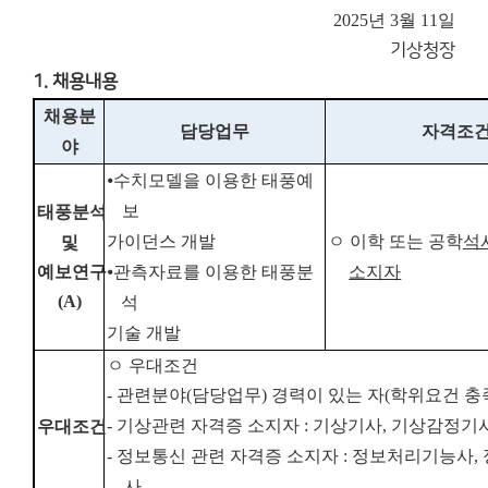
2025년 3월 11일
기상청장
1. 채용내용
채용분
담당업무
자격조
야
⦁
수치모델을 이용한 태풍예
보
태풍분석
가이던스 개발
ㅇ
이학 또는 공학
석
및
예보연구
⦁
관측자료를 이용한 태풍분
소지자
(A)
석
기술 개발
ㅇ 우대조건
-
관련분야
(
담당업무
)
경력이 있는 자
(
학위요건 충
-
기상관련 자격증 소지자
:
기
상기사
,
기상감정기
우대조건
-
정보통신 관련 자격증 소지자
:
정보처리기능사
,
사