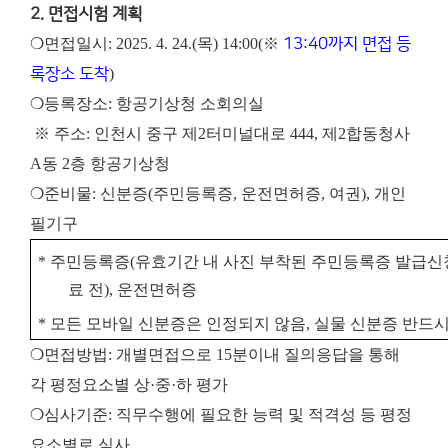
2. 면접시험 계획
❍면접일시: 2025. 4. 24.(목) 14:00(※
13:40까지 면접 등
록장소 도착
)
❍등록장소: 항공기상청 소회의실
※ 주소: 인천시 중구 제2터미널대로 444, 제2합동청사
A동 2층 항공기상청
❍준비물: 신분증(주민등록증, 운전면허증, 여권), 개인
필기구
*
주민등록증
(
유효기간 내 사진 부착된 주민등록증 발급신
료 전
)
,
운전면허증
*
모든 모바일 신분증은 인정되지 않음
,
실물 신분증 반드시
❍면접방법: 개별면접으로 15분이내 질의응답을 통해
각 평정요소별 상·중·하 평가
❍심사기준: 직무수행에 필요한 능력 및 적격성 등 평정
요소별로 심사