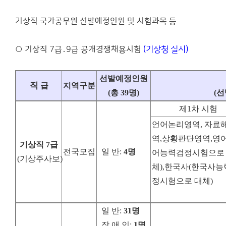
기상직 국가공무원 선발예정인원 및 시험과목 등
○ 기상직 7급․9급 공개경쟁채용시험
(기상청 실시)
선발예정인원
직
급
지역구분
(
총
39
명
)
(
선
제1차 시험
언어논리영역, 자료
역,상황판단영역,영어
기상직
7
급
전국모집
일 반
:
4
명
어능력검정시험으로
(
기상주사보
)
체),한국사(한국사
정시험으로 대체)
일 반
:
31
명
장 애 인
:
1
명