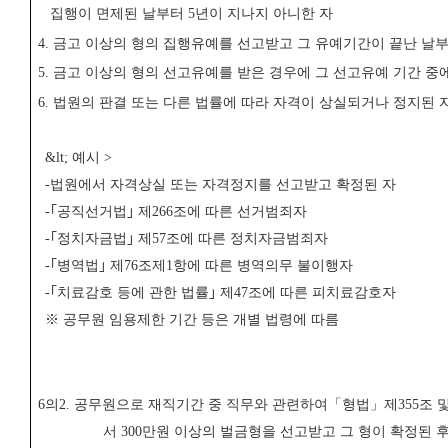
집행이 면제된 날부터
5
년이 지나지 아니한 자
4.
금고 이상의 형의 집행유예를 선고받고 그 유예기간이 끝난 날
5.
금고 이상의 형의 선고유예를 받은 경우에 그 선고유예 기간 중에
6.
법원의 판결 또는 다른 법률에 따라 자격이 상실되거나 정지된 
&lt;
예시
>
-
법원에서 자격상실 또는 자격정지를 선고받고 확정된 자
-
｢
공직선거법
｣
제
266
조에 따른 선거범죄자
-
｢
정치자금법
｣
제
57
조에 따른 정치자금범죄자
-
｢
병역법
｣
제
76
조제
1
항에 따른 병역의무 불이행자
-
｢
치료감호 등에 관한 법률
｣
제
47
조에 따른 피치료감호자
※
공무원 임용제한 기간 등은 개별 법령에 따름
6
의
2.
공무원으로 재직기간 중 직무와 관련하여
「
형법
」
제
355
조 
서
300
만원 이상의 벌금형을 선고받고 그 형이 확정된 