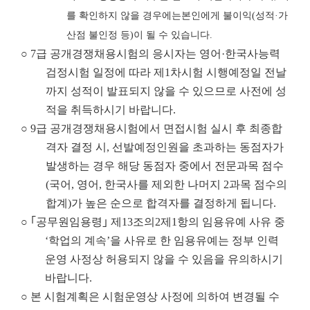
를 확인하지 않을 경우
에는
본인에게 불이익
(
성적
·
가
산점 불인정 등
)
이 될 수 있습니다
.
○ 7급 공개경쟁채용시험의 응시자는 영어·한국사능력
검정시험 일정에 따라 제1차시험 시행예정일 전날
까지 성적이 발표되지 않을 수 있으므로 사전에 성
적을 취득하시기 바랍니다.
○ 9급 공개경쟁채용시험에서 면접시험 실시 후 최종합
격자 결정 시, 선발예정인원을 초과하는 동점자가
발생하는 경우 해당 동점자 중에서 전문과목 점수
(국어, 영어, 한국사를 제외한 나머지 2과목 점수의
합계)가 높은 순으로 합격자를 결정하게 됩니다.
○ ｢공무원임용령｣ 제13조의2제1항의 임용유예 사유 중
‘학업의 계속’을 사유로 한 임용유예는 정부 인력
운영 사정상 허용되지 않을 수 있음을 유의하시기
바랍니다.
○
본 시험계획은 시험운영상 사정에 의하여 변경될 수