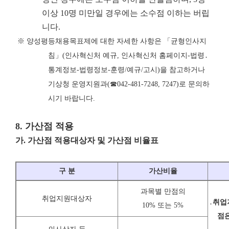
이상 10명 미만일 경우에는 소수점 이하는 버립
니다.
※
양성평등채용목표제에 대한 자세한 사항은
「
균형인사지
침
」
(
인사혁신처 예규
,
인사혁신처 홈페이지
-
법령
․
통계정보
-
법령정보
-
훈령
/
예규
/
고시
)
을 참고하거나
기상청 운영지원과
(
☎
042-481-7248, 7247)
로 문의하
시기 바랍니다
.
8.
가산점 적용
가
.
가산점 적용대상자 및 가산점 비율표
구 분
가산비율
과목별 만점의
취업지원대상자
․
취업
10% 또는 5%
점