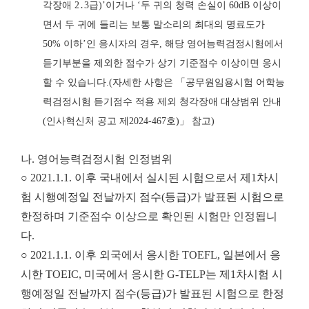
각장애
2
․
3
급
)’
이거나
‘
두 귀의 청력 손실이
60dB
이상이
면서 두 귀에 들리는 보통 말소리의 최대의 명료도가
50%
이하
’
인 응시자의 경우
,
해당 영어능력검정시험에서
듣기부분을 제외한 점수가
상기 기준점수 이상이면 응시
할 수 있습니다
.
(
자세한 사항은
「
공무원임용시험 어학능
력
검정시험 듣기점수 적용 제외 청각장애 대상범위 안내
(
인사혁신처 공고 제
2024-467
호
)
」
참고
)
나. 영어능력검정시험 인정범위
○ 2021.1.1. 이후 국내에서 실시된 시험으로서 제1차시
험 시행예정일 전날까지 점수(등급)가 발표된 시험으로
한정하며 기준점수 이상으로 확인된 시험만 인정됩니
다.
○ 2021.1.1. 이후 외국에서 응시한 TOEFL, 일본에서 응
시한 TOEIC, 미국에서 응시한 G-TELP는 제1차시험 시
행예정일 전날까지 점수(등급)가 발표된 시험으로 한정