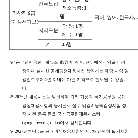
전국모집
저소득층
:
1
기상직
9
급
명
국어, 영어, 한국사
(
기상서기보
)
강 원
:
1
명
지역구분
제 주
:
1
명
계
35
명
※
｢
공무원임용령
｣
제
45
조제
9
항에 의거
,
근무예정지역을 미리
정하여 실시한 공개
경쟁
채용시험 합격자는 해당 지역 임
용일로부터
5
년 이내에 다른 지역으로 전보
될 수 없습니
다
.
※
2026
년 채용시스템 일원화에 따라 기상직 국가공무원 공개
경쟁채용시험의 응시원서 접수 및
영어능력검정시험 성
적 사전 등록 등을 국가공무원채용시스템
(gongmuwon.gosi.kr)
에서 실시합니다
.
※
2027
년부터
7
급 공개경쟁채용시험의 제
1
차 선택형 필기시험