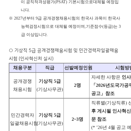
이 공직적격성평가
(PSAT)
기본시험으로
대체될 예정입
니다
.
※
2027
년부터
9
급 공개경쟁채용시험의 한국사 과목이 한국사
능력검정시험으로 대체될 예정이며
,
기준점수
(
등급
)
는
3
급 이상입니다
.
○ 기상직 5급 공개경쟁채용시험 및 민간경력자일괄채용
시험 (인사혁신처 실시)
채용구분
직급
선발예정인원
시험방
자세한 사항은
인사
공개경쟁
기상직
5
급
2
명
「
2026
년도
국가공
채용시험
(
기상사무관
)
공고
」
참조
직류별
(
기상직류
)
후 게시될 인사혁
민간경력자
기상직
5
급
2~3
명
문 참조
일괄채용시험
(
기상사무관
)
(* ’26
년
4
월 공고 