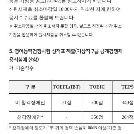
등은 기상청 공고(2026-2)를 참고하시기 바랍니다.
○ 원서제출 취소마감일 18:00까지 취소한 자에 한하여
응시수수료를 환불해 드립니다.
※ 취소마감일 내에 취소하지 못할 경우, 별도로 지정된 추가 취소
기간을 활용하여 원서제출을 취소할 수 있습니다.
5. 영어능력검정시험 성적표 제출(기상직 7급 공개경쟁채
용시험에 한함)
가. 기준점수
구 분
TOEFL
(IBT)
TOEIC
TEPS
비 청각장애인
71
점
700
점
340
점
청각장애인
*
-
350
점
204
점
*
청각장애의 정도가
‘
두 귀의 청력 손실이
80dB
이상
(
기존 청