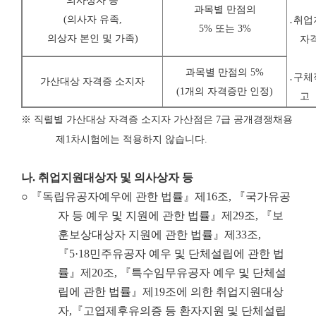
의사상자 등
과목별 만점의
(
의사자 유족
,
․취업
5% 또는 3%
의상자 본인 및 가족
)
자
과목별 만점의 5%
․구체
가산대상 자격증 소지자
(1개의 자격증만 인정)
고
※
직렬별 가산대상 자격증 소지자 가산점은
7
급 공개경쟁채용
제
1
차시험에는 적용하지 않습니다
.
나
.
취업지원대상자 및 의사상자 등
○ 『독립유공자예우에 관한 법률』제16조, 『국가유공
자 등 예우 및 지원에 관한 법률』제29조, 『보
훈보상대상자 지원에 관한 법률』제33조,
『5·18민주유공자 예우 및 단체설립에 관한 법
률』제20조, 『특수임무유공자 예우 및 단체설
립에 관한 법률』제19조에 의한 취업지원대상
자,『고엽제후유의증 등 환자지원 및 단체설립