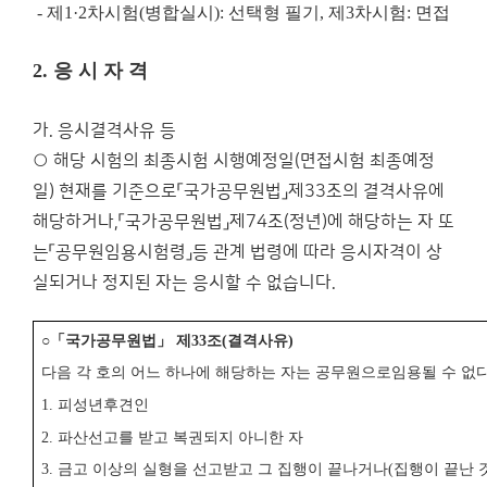
-
제
1·2
차시험
(
병합실시
):
선택형 필기
,
제
3
차시험
:
면접
2.
응 시 자 격
가. 응시결격사유 등
○ 해당 시험의 최종시험 시행예정일(면접시험 최종예정
일) 현재를 기준으로「국가공무원법」제33조의 결격사유에
해당하거나,「국가공무원법」제74조(정년)에 해당하는 자 또
는「공무원임용시험령」등 관계 법령에 따라 응시자격이 상
실되거나 정지된 자는 응시할 수 없습니다.
○
「
국가공무원법
」
제
33
조
(
결격사유
)
다음 각 호의 어느 하나에 해당하는 자는 공무원으로
임용될 수 없
1.
피성년후견인
2.
파산선고를 받고 복권되지 아니한 자
3.
금고 이상의 실형을 선고받고 그 집행이 끝나거나
(
집행이 끝난 