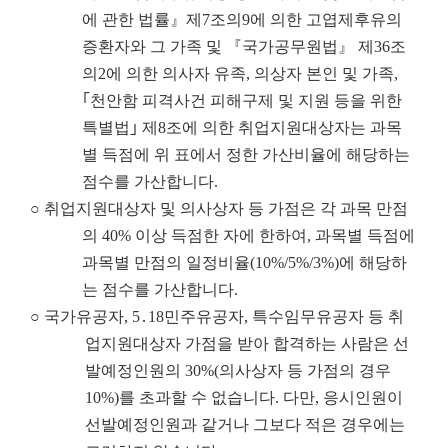
에 관한 법률』제7조의9에 의한 고엽제후유의
증환자와 그 가족 및 『국가공무원법』 제36조
의2에 의한 의사자 유족, 의상자 본인 및 가족,
｢천안함 피격사건 피해구제 및 지원 등을 위한
특별법｣ 제8조에 의한 취업지원대상자는 과목
별 득점에 위 표에서 정한 가산비율에 해당하는
점수를 가산합니다.
○ 취업지원대상자 및 의사상자 등 가점은 각 과목 만점
의 40% 이상 득점한 자에 한하여, 과목별 득점에
과목별 만점의 일정비율(10%/5%/3%)에 해당하
는 점수를 가산합니다.
○ 국가유공자, 5․18민주유공자, 특수임무유공자 등 취
업지원대상자 가점을 받아 합격하는 사람은 선
발예정인원의 30%(의사상자 등 가점의 경우
10%)를 초과할 수 없습니다. 다만, 응시인원이
선발예정인원과 같거나 그보다 적은 경우에는