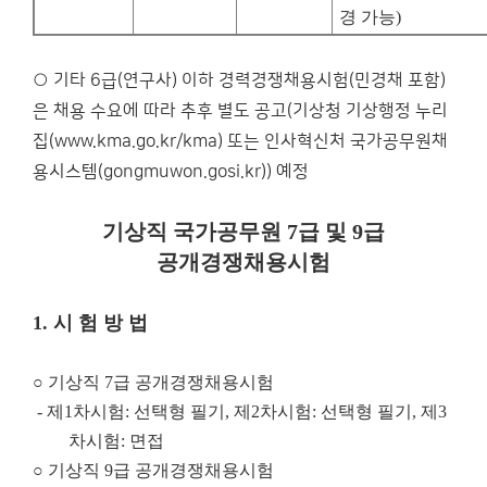
경 가능
)
○ 기타 6급(연구사) 이하 경력경쟁채용시험(민경채 포함)
은 채용 수요에 따라 추후 별도 공고(기상청 기상행정 누리
집(www.kma.go.kr/kma) 또는 인사혁신처 국가공무원채
용시스템(gongmuwon.gosi.kr)) 예정
기상직 국가공무원
7
급 및
9
급
공개경쟁채용시험
1.
시 험 방 법
○
기상직
7
급 공개경쟁채용시험
-
제
1
차시험
:
선택형 필기
,
제
2
차시험
:
선택형 필기
,
제
3
차시험
:
면접
○
기상직
9
급 공개경쟁채용시험