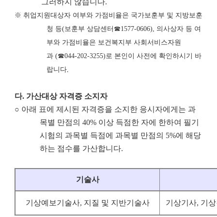
그러하지 않습니다.
※
취업지원대상자 여부와 가점비율은 국가보훈부 및 지방보훈
청 등
(
보훈부 상담센터
☎
1577-0606),
의사상자 등 여
부와 가점비율은 보건복지부 사회서비스자원
과
(
☎
044-202-3255)
로 본인이 사전에 확인하시기 바
랍니다
.
다
.
가산대상 자격증 소지자
○ 아래 표에 제시된 자격증을 소지한 응시자에게는 과
목별 만점의 40% 이상 득점한 자에 한하여 필기
시험의 과목별 득점에 과목별 만점의 5%에 해당
하는 점수를 가산합니다.
기술사
기상예보기술사, 지질 및 지반기술사
기상기사, 기