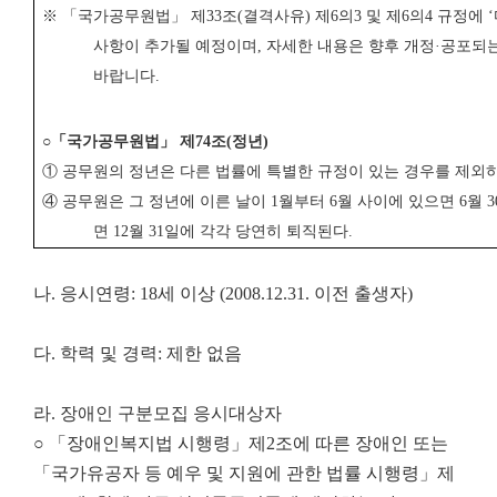
※ 「
국가공무원법
」
제
33
조
(
결격사유
)
제
6
의
3
및 제
6
의
4
규정에
‘
사항이 추가될 예정이며
,
자세한 내용은 향후 개정
·
공포되
바랍니다
.
○
「
국가공무원법
」
제
74
조
(
정년
)
①
공무원의 정년은 다른 법률에 특별한 규정이 있는 경우를 제
④
공무원은 그 정년에 이른 날이
1
월부터
6
월 사이에 있으면
6
월
3
면
12
월
31
일에 각각 당연히 퇴직된다
.
나. 응시연령: 18세 이상 (2008.12.31. 이전 출생자)
다. 학력 및 경력: 제한 없음
라. 장애인 구분모집 응시대상자
○ 「장애인복지법 시행령」제2조에 따른 장애인 또는
「국가유공자 등 예우 및 지원에 관한 법률 시행령」제