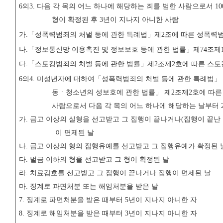
6
의
3.
다음 각 목의 어느 하나에 해당하는 죄를 범한 사람으로서
10
형이 확정된 후
3
년이 지나지 아니한 사람
가
.
「
성폭력범죄의 처벌 등에 관한 특례법
」
제
2
조에 따른 성폭력
나
.
「
정보통신망 이용촉진 및 정보보호 등에 관한 법률
」
제
74
조제
다
.
「
스토킹범죄의 처벌 등에 관한 법률
」
제
2
조제
2
호에 따른 스
6
의
4.
미성년자에 대하여
「
성폭력범죄의 처벌 등에 관한 특례법
」
동ㆍ청소년의 성보호에 관한 법률
」
제
2
조제
2
호에 따른
사람으로서 다음 각 목의 어느 하나에 해당하는 날부터
가
.
금고 이상의 실형을 선고받고 그 집행이 끝나거나
(
집행이 끝난
이 면제된 날
나
.
금고 이상의 형의 집행유예를 선고받고 그 집행유예가 확정된 
다
.
벌금 이하의 형을 선고받고 그 형이 확정된 날
라
.
치료감호를 선고받고 그 집행이 끝나거나 집행이 면제된 날
마
.
징계로 파면처분 또는 해임처분을 받은 날
7.
징계로 파면처분을 받은 때부터
5
년이 지나지 아니한 자
8.
징계로 해임처분을 받은 때부터
3
년이 지나지 아니한 자