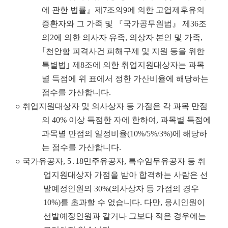
에 관한 법률』제7조의9에 의한 고엽제후유의
증환자와 그 가족 및 『국가공무원법』 제36조
의2에 의한 의사자 유족, 의상자 본인 및 가족,
｢천안함 피격사건 피해구제 및 지원 등을 위한
특별법｣ 제8조에 의한 취업지원대상자는 과목
별 득점에 위 표에서 정한 가산비율에 해당하는
점수를 가산합니다.
○ 취업지원대상자 및 의사상자 등 가점은 각 과목 만점
의 40% 이상 득점한 자에 한하여, 과목별 득점에
과목별 만점의 일정비율(10%/5%/3%)에 해당하
는 점수를 가산합니다.
○ 국가유공자, 5․18민주유공자, 특수임무유공자 등 취
업지원대상자 가점을 받아 합격하는 사람은 선
발예정인원의 30%(의사상자 등 가점의 경우
10%)를 초과할 수 없습니다. 다만, 응시인원이
선발예정인원과 같거나 그보다 적은 경우에는