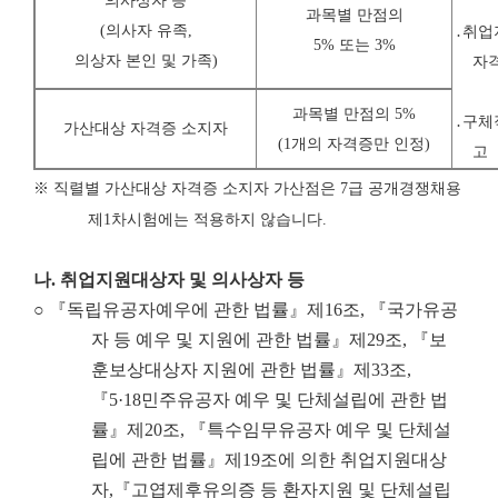
의사상자 등
과목별 만점의
(
의사자 유족
,
․취업
5% 또는 3%
의상자 본인 및 가족
)
자
과목별 만점의 5%
․구체
가산대상 자격증 소지자
(1개의 자격증만 인정)
고
※
직렬별 가산대상 자격증 소지자 가산점은
7
급 공개경쟁채용
제
1
차시험에는 적용하지 않습니다
.
나
.
취업지원대상자 및 의사상자 등
○ 『독립유공자예우에 관한 법률』제16조, 『국가유공
자 등 예우 및 지원에 관한 법률』제29조, 『보
훈보상대상자 지원에 관한 법률』제33조,
『5·18민주유공자 예우 및 단체설립에 관한 법
률』제20조, 『특수임무유공자 예우 및 단체설
립에 관한 법률』제19조에 의한 취업지원대상
자,『고엽제후유의증 등 환자지원 및 단체설립