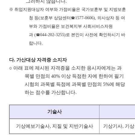
그러하지 않습니다.
※
취업지원대상자 여부와 가점비율은 국가보훈부 및 지방보훈
청 등
(
보훈부 상담센터
☎
1577-0606),
의사상자 등 여
부와 가점비율은 보건복지부 사회서비스자원
과
(
☎
044-202-3255)
로 본인이 사전에 확인하시기 바
랍니다
.
다
.
가산대상 자격증 소지자
○ 아래 표에 제시된 자격증을 소지한 응시자에게는 과
목별 만점의 40% 이상 득점한 자에 한하여 필기
시험의 과목별 득점에 과목별 만점의 5%에 해당
하는 점수를 가산합니다.
기술사
기상예보기술사, 지질 및 지반기술사
기상기사, 기