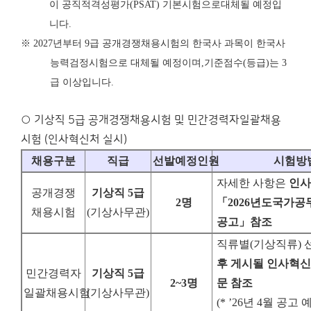
이 공직적격성평가
(PSAT)
기본시험으로
대체될 예정입
니다
.
※
2027
년부터
9
급 공개경쟁채용시험의 한국사 과목이 한국사
능력검정시험으로 대체될 예정이며
,
기준점수
(
등급
)
는
3
급 이상입니다
.
○ 기상직 5급 공개경쟁채용시험 및 민간경력자일괄채용
시험 (인사혁신처 실시)
채용구분
직급
선발예정인원
시험방
자세한 사항은
인사
공개경쟁
기상직
5
급
2
명
「
2026
년도
국가공
채용시험
(
기상사무관
)
공고
」
참조
직류별
(
기상직류
)
후 게시될 인사혁
민간경력자
기상직
5
급
2~3
명
문 참조
일괄채용시험
(
기상사무관
)
(* ’26
년
4
월 공고 