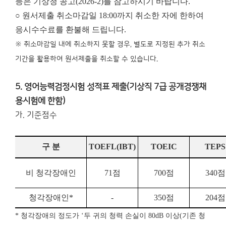
등은 기상청 공고(2026-2)를 참고하시기 바랍니다.
○ 원서제출 취소마감일 18:00까지 취소한 자에 한하여
응시수수료를 환불해 드립니다.
※ 취소마감일 내에 취소하지 못할 경우, 별도로 지정된 추가 취소
기간을 활용하여 원서제출을 취소할 수 있습니다.
5. 영어능력검정시험 성적표 제출(기상직 7급 공개경쟁채
용시험에 한함)
가. 기준점수
구 분
TOEFL
(IBT)
TOEIC
TEPS
비 청각장애인
71
점
700
점
340
점
청각장애인
*
-
350
점
204
점
*
청각장애의 정도가
‘
두 귀의 청력 손실이
80dB
이상
(
기존 청