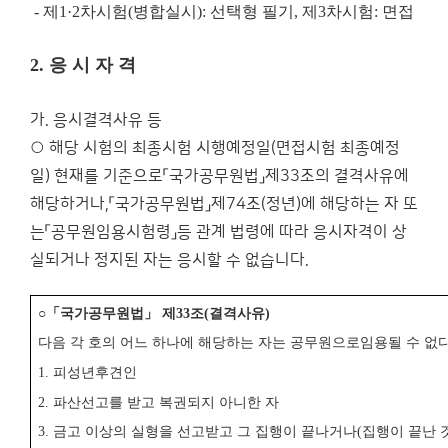
-
제
1·2
차시험
(
병합실시
):
선택형 필기
,
제
3
차시험
:
면접
2.
응 시 자 격
가. 응시결격사유 등
○ 해당 시험의 최종시험 시행예정일(면접시험 최종예정
일) 현재를 기준으로「국가공무원법」제33조의 결격사유에
해당하거나,「국가공무원법」제74조(정년)에 해당하는 자 또
는「공무원임용시험령」등 관계 법령에 따라 응시자격이 상
실되거나 정지된 자는 응시할 수 없습니다.
○
「
국가공무원법
」
제
33
조
(
결격사유
)
다음 각 호의 어느 하나에 해당하는 자는 공무원으로
임용될 수 없
1.
피성년후견인
2.
파산선고를 받고 복권되지 아니한 자
3.
금고 이상의 실형을 선고받고 그 집행이 끝나거나
(
집행이 끝난 