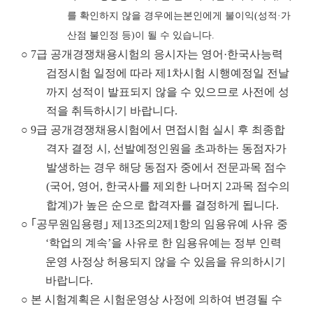
를 확인하지 않을 경우
에는
본인에게 불이익
(
성적
·
가
산점 불인정 등
)
이 될 수 있습니다
.
○ 7급 공개경쟁채용시험의 응시자는 영어·한국사능력
검정시험 일정에 따라 제1차시험 시행예정일 전날
까지 성적이 발표되지 않을 수 있으므로 사전에 성
적을 취득하시기 바랍니다.
○ 9급 공개경쟁채용시험에서 면접시험 실시 후 최종합
격자 결정 시, 선발예정인원을 초과하는 동점자가
발생하는 경우 해당 동점자 중에서 전문과목 점수
(국어, 영어, 한국사를 제외한 나머지 2과목 점수의
합계)가 높은 순으로 합격자를 결정하게 됩니다.
○ ｢공무원임용령｣ 제13조의2제1항의 임용유예 사유 중
‘학업의 계속’을 사유로 한 임용유예는 정부 인력
운영 사정상 허용되지 않을 수 있음을 유의하시기
바랍니다.
○
본 시험계획은 시험운영상 사정에 의하여 변경될 수