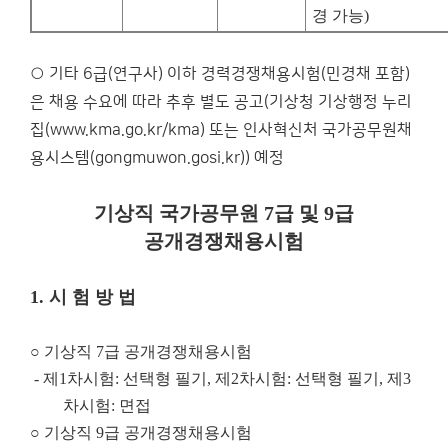
경 가능
)
○ 기타 6급(연구사) 이하 경력경쟁채용시험(민경채 포함)
은 채용 수요에 따라 추후 별도 공고(기상청 기상행정 누리
집(www.kma.go.kr/kma) 또는 인사혁신처 국가공무원채
용시스템(gongmuwon.gosi.kr)) 예정
기상직 국가공무원
7
급 및
9
급
공개경쟁채용시험
1.
시 험 방 법
○
기상직
7
급 공개경쟁채용시험
-
제
1
차시험
:
선택형 필기
,
제
2
차시험
:
선택형 필기
,
제
3
차시험
:
면접
○
기상직
9
급 공개경쟁채용시험