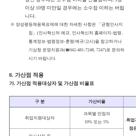
이상 10명 미만일 경우에는 소수점 이하는 버립
니다.
※
양성평등채용목표제에 대한 자세한 사항은
「
균형인사지
침
」
(
인사혁신처 예규
,
인사혁신처 홈페이지
-
법령
․
통계정보
-
법령정보
-
훈령
/
예규
/
고시
)
을 참고하거나
기상청 운영지원과
(
☎
042-481-7248, 7247)
로 문의하
시기 바랍니다
.
8.
가산점 적용
가
.
가산점 적용대상자 및 가산점 비율표
구 분
가산비율
과목별 만점의
취업지원대상자
․
취업
10% 또는 5%
점