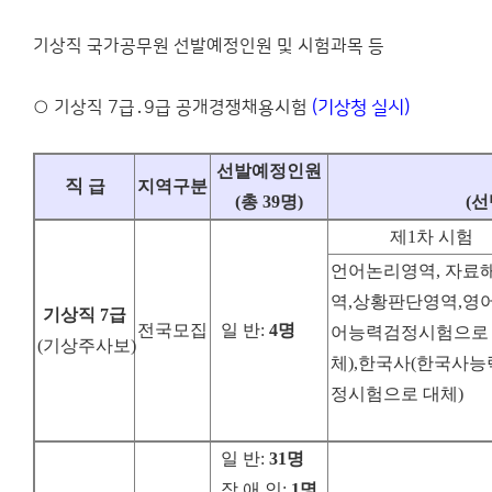
기상직 국가공무원 선발예정인원 및 시험과목 등
○ 기상직 7급․9급 공개경쟁채용시험
(기상청 실시)
선발예정인원
직
급
지역구분
(
총
39
명
)
(
선
제1차 시험
언어논리영역, 자료
역,상황판단영역,영어
기상직
7
급
전국모집
일 반
:
4
명
어능력검정시험으로
(
기상주사보
)
체),한국사(한국사
정시험으로 대체)
일 반
:
31
명
장 애 인
:
1
명