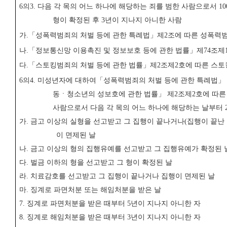
6
의
3.
다음 각 목의 어느 하나에 해당하는 죄를 범한 사람으로서
10
형이 확정된 후
3
년이 지나지 아니한 사람
가
.
「
성폭력범죄의 처벌 등에 관한 특례법
」
제
2
조에 따른 성폭력
나
.
「
정보통신망 이용촉진 및 정보보호 등에 관한 법률
」
제
74
조제
다
.
「
스토킹범죄의 처벌 등에 관한 법률
」
제
2
조제
2
호에 따른 스
6
의
4.
미성년자에 대하여
「
성폭력범죄의 처벌 등에 관한 특례법
」
동ㆍ청소년의 성보호에 관한 법률
」
제
2
조제
2
호에 따른
사람으로서 다음 각 목의 어느 하나에 해당하는 날부터
가
.
금고 이상의 실형을 선고받고 그 집행이 끝나거나
(
집행이 끝난
이 면제된 날
나
.
금고 이상의 형의 집행유예를 선고받고 그 집행유예가 확정된 
다
.
벌금 이하의 형을 선고받고 그 형이 확정된 날
라
.
치료감호를 선고받고 그 집행이 끝나거나 집행이 면제된 날
마
.
징계로 파면처분 또는 해임처분을 받은 날
7.
징계로 파면처분을 받은 때부터
5
년이 지나지 아니한 자
8.
징계로 해임처분을 받은 때부터
3
년이 지나지 아니한 자