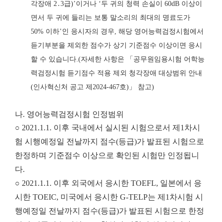
각장애
2
․
3
급
)’
이거나
‘
두 귀의 청력 손실이
60dB
이상이
면서 두 귀에 들리는 보통 말소리의 최대의 명료도가
50%
이하
’
인 응시자의 경우
,
해당 영어능력검정시험에서
듣기부분을 제외한 점수가
상기 기준점수 이상이면 응시
할 수 있습니다
.
(
자세한 사항은
「
공무원임용시험 어학능
력
검정시험 듣기점수 적용 제외 청각장애 대상범위 안내
(
인사혁신처 공고 제
2024-467
호
)
」
참고
)
나. 영어능력검정시험 인정범위
○ 2021.1.1. 이후 국내에서 실시된 시험으로서 제1차시
험 시행예정일 전날까지 점수(등급)가 발표된 시험으로
한정하며 기준점수 이상으로 확인된 시험만 인정됩니
다.
○ 2021.1.1. 이후 외국에서 응시한 TOEFL, 일본에서 응
시한 TOEIC, 미국에서 응시한 G-TELP는 제1차시험 시
행예정일 전날까지 점수(등급)가 발표된 시험으로 한정