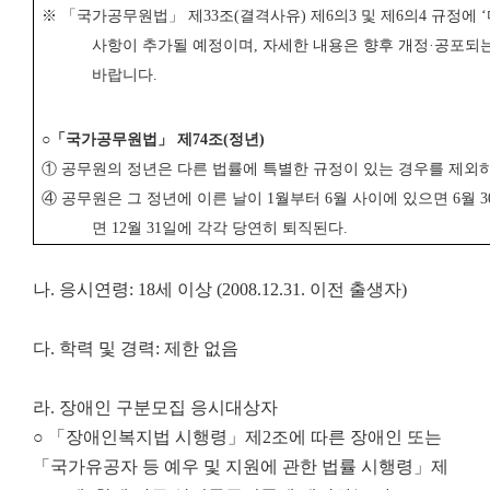
※ 「
국가공무원법
」
제
33
조
(
결격사유
)
제
6
의
3
및 제
6
의
4
규정에
‘
사항이 추가될 예정이며
,
자세한 내용은 향후 개정
·
공포되
바랍니다
.
○
「
국가공무원법
」
제
74
조
(
정년
)
①
공무원의 정년은 다른 법률에 특별한 규정이 있는 경우를 제
④
공무원은 그 정년에 이른 날이
1
월부터
6
월 사이에 있으면
6
월
3
면
12
월
31
일에 각각 당연히 퇴직된다
.
나. 응시연령: 18세 이상 (2008.12.31. 이전 출생자)
다. 학력 및 경력: 제한 없음
라. 장애인 구분모집 응시대상자
○ 「장애인복지법 시행령」제2조에 따른 장애인 또는
「국가유공자 등 예우 및 지원에 관한 법률 시행령」제