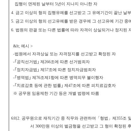
집행이 면제된 날부터
5
년이 지나지 아니한 자
4.
금고 이상의 형의 집행유예를 선고받고 그 유예기간이 끝난 날
5.
금고 이상의 형의 선고유예를 받은 경우에 그 선고유예 기간 중에
6.
법원의 판결 또는 다른 법률에 따라 자격이 상실되거나 정지된 
&lt;
예시
>
-
법원에서 자격상실 또는 자격정지를 선고받고 확정된 자
-
｢
공직선거법
｣
제
266
조에 따른 선거범죄자
-
｢
정치자금법
｣
제
57
조에 따른 정치자금범죄자
-
｢
병역법
｣
제
76
조제
1
항에 따른 병역의무 불이행자
-
｢
치료감호 등에 관한 법률
｣
제
47
조에 따른 피치료감호자
※
공무원 임용제한 기간 등은 개별 법령에 따름
6
의
2.
공무원으로 재직기간 중 직무와 관련하여
「
형법
」
제
355
조 
서
300
만원 이상의 벌금형을 선고받고 그 형이 확정된 