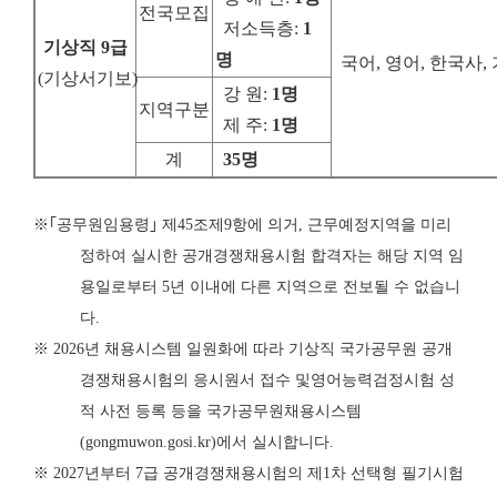
전국모집
저소득층
:
1
기상직
9
급
명
국어, 영어, 한국사
(
기상서기보
)
강 원
:
1
명
지역구분
제 주
:
1
명
계
35
명
※
｢
공무원임용령
｣
제
45
조제
9
항에 의거
,
근무예정지역을 미리
정하여 실시한 공개
경쟁
채용시험 합격자는 해당 지역 임
용일로부터
5
년 이내에 다른 지역으로 전보
될 수 없습니
다
.
※
2026
년 채용시스템 일원화에 따라 기상직 국가공무원 공개
경쟁채용시험의 응시원서 접수 및
영어능력검정시험 성
적 사전 등록 등을 국가공무원채용시스템
(gongmuwon.gosi.kr)
에서 실시합니다
.
※
2027
년부터
7
급 공개경쟁채용시험의 제
1
차 선택형 필기시험