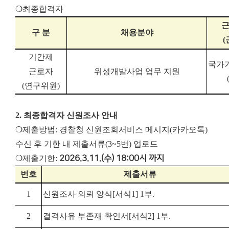
❍최종합격자
구 분
채용분야
(
기간제
국가
근로자
위성개발사업 업무 지원
(
연구위원
)
2. 최종합격자 신원조사 안내
❍제출방법: 경찰청 신원조회서비스 메시지(카카오톡)
수신 후 기한 내 제출서류(3~5번) 업로드
❍제출기한:
2026.3.11.(수) 18:00시 까지
번호
제출서류
1
신원조사 의뢰 양식
[
서식
1] 1
부
.
2
결격사유 부존재 확인서
[
서식
2] 1
부
.