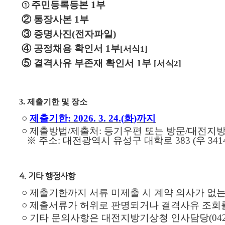
주민등록등본
1
부
①
②
통장사본
1
부
③
증명사진
(
전자파일
)
④
공정채용 확인서
1
부
[
서식
1]
⑤
결격사유 부존재 확인서
1
부
[
서식2
]
3. 제출기한 및 장소
○
제출기한
: 2026. 3. 24.(
화
)
까지
○
제출방법
/
제출처
:
등기우편 또는 방문
/
대전지방
※
주소
:
대전광역시 유성구 대학로
383 (
우
341
4. 기타 행정사항
○
제출기한까지 서류 미제출 시 계약 의사가 없
○
제출서류가 허위로 판명되거나 결격사유 조회를
○
기
타 문의사항은 대전지방기상청 인사담당
(04