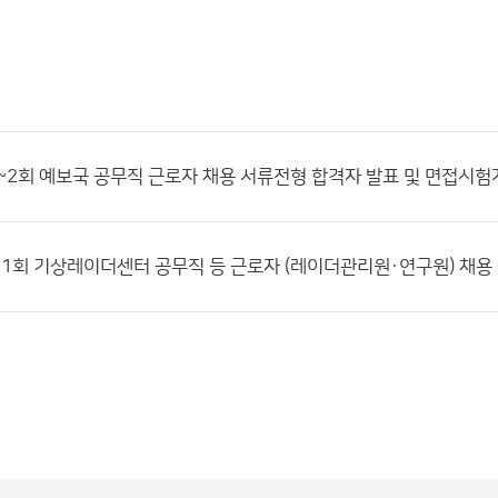
1~2회 예보국 공무직 근로자 채용 서류전형 합격자 발표 및 면접시험
제1회 기상레이더센터 공무직 등 근로자 (레이더관리원·연구원) 채용 공