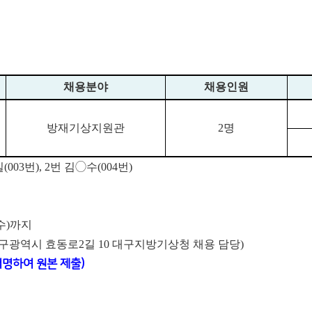
채용분야
채용인원
방재기상지원관
2
명
003번), 2번 김◯수(004번)
.(수)까지
구광역시 효동로2길 10 대구지방기상청 채용 담당)
서명하여 원본 제출)