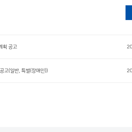
계획 공고
2
고(일반, 특별(장애인))
2