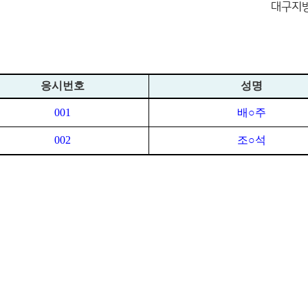
대구지
응시번호
성명
001
배
○
주
002
조
○
석