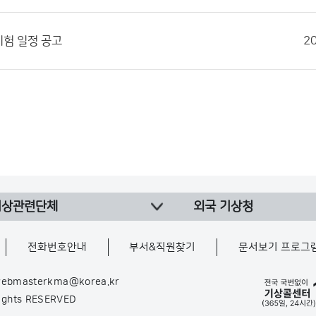
시험 일정 공고
2
기상관련단체
외국 기상청
전화번호안내
부서&직원찾기
문서보기 프로그
ebmasterkma@korea.kr
Rights RESERVED