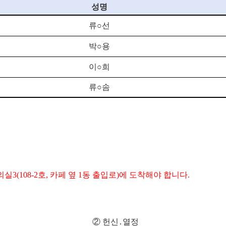
성명
류
○
선
박
○
용
이
○
희
류
○
솜
(108-2호, 카페 옆 1동 출입로)에 도착해야 합니다.
②
헌신
․
열정