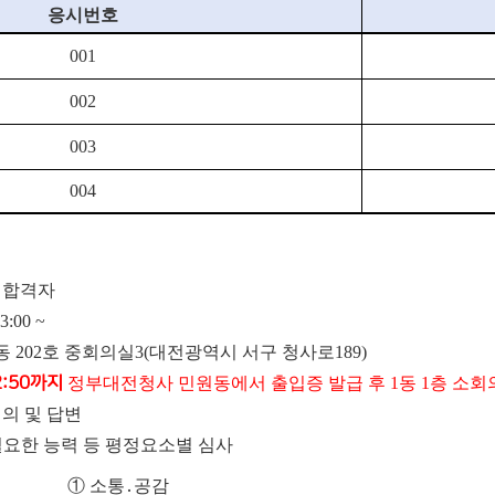
응시번호
001
002
003
004
 합격자
3:00 ~
동 202호 중회의실3(대전광역시 서구 청사로189)
2:50까지
정부대전청사 민원동에서 출입증 발급 후 1동 1층 소회의실3
질의 및 답변
필요한 능력 등 평정요소별 심사
①
소통
․
공감