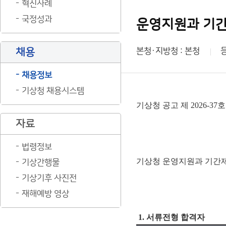
혁신사례
국정성과
운영지원과 기간
채용
본청·지방청 : 본청
채용정보
기상청 채용시스템
기상청 공고 제 2026-37호
자료
법령정보
기상청 운영지원과 기간제
기상간행물
기상기후 사진전
재해예방 영상
1. 서류전형 합격자