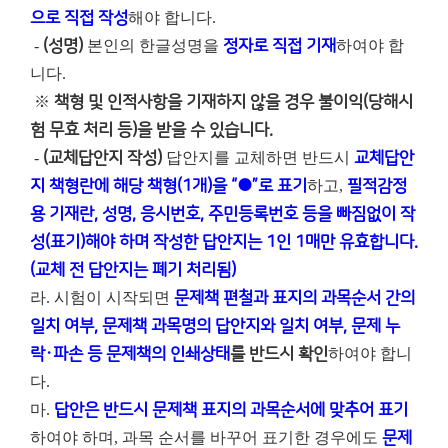
으로 직접 작성
해야 합니다.
-
(성명)
본인의 한글성명을
정자로 직접 기재
하여야 합
니다.
※
책형 및 인적사항을 기재하지 않을 경우 불이익(당해시
험 무효 처리 등)을 받을 수 있습니다.
-
(교체답안지 작성)
답안지를 교체하면 반드시
교체답안
지 책형란에 해당 책형(1개)을 “●”로 표기
하고,
필적감정
용 기재란, 성명, 응시번호, 주민등록번호 등을 빠짐없이 작
성(표기)해야 하며 작성한 답안지는 1인 1매만 유효합니다.
(교체 전 답안지는 폐기 처리됨)
라. 시험이 시작되면
문제책 편철과 표지의 과목순서 간의
일치 여부, 문제책 과목명의 답안지와 일치 여부, 문제 누
락・파손 등 문제책의 인쇄상태
를 반드시 확인
하여야 합니
다.
마.
답안은 반드시 문제책 표지의 과목순서에 맞추어 표기
하여야 하며, 과목 순서를 바꾸어 표기한 경우에도
문제