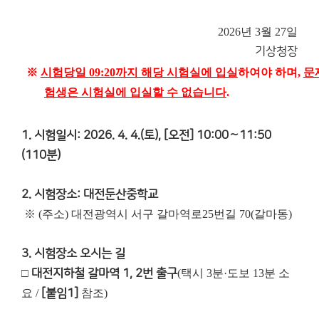
2026년 3월 27일
기
상
청
장
※
시험당일
09:20
까지 해당 시험실에 입실
하여야 하며
,
문
험생은 시험실에 입실할 수 없습니다
.
1. 시험일시: 2026. 4. 4.(토), [오전] 10:00～11:50
(110분)
2. 시험장소: 대전둔산중학교
※ (주소) 대전광역시 서구 갈마역로25번길 70(갈마동)
3. 시험장소 오시는 길
□
대전지하철 갈마역 1, 2번 출구
(택시 3분·도보 13분 소
요 /
[붙임1]
참조)