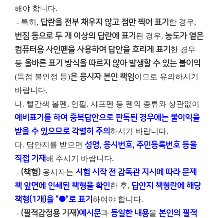
해야 합니다.
- 특히,
답란을 전부 채우지 않고 점만 찍어 표기
한 경우,
번짐 등으로 두 개 이상의 답란에 표기
된 경우,
농도가 옅은
컴퓨터용 사인펜을 사용하여 답안을 흐리게 표기
한 경우
등
올바른 표기 방식을 따르지 않아 발생할 수 있는 불이익
(득점 불인정 등)
은 응시자 본인 책임
이므로 유의하시기
바랍니다.
나. 빨간색 볼펜, 연필, 샤프펜 등 펜의 종류와 상관없이
예비표기를 하여 중복답안으로 판독된 경우에는 불이익을
받을 수 있으므로 각별히 주의
하시기 바랍니다.
다. 답안지를 받으면
성명, 응시번호, 주민등록번호 등을
직접 기재
해 주시기 바랍니다.
-
(책형)
응시자는
시험 시작 전 감독관 지시에 따라 문제
책 앞면에 인쇄된 책형을 확인
한 후,
답안지 책형란에 해당
책형(1개)을 “●”로 표기
하여야 합니다.
-
(필적감정용 기재)
예시문
과
동일한 내용
을
본인의 필적