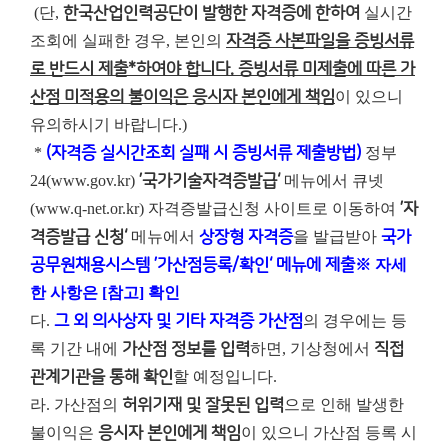
(단,
한국산업인력공단이 발행한 자격증에 한하여
실시간
조회에 실패한 경우, 본인의
자격증 사본파일을 증빙서류
로 반드시 제출*하여야 합니다. 증빙서류 미제출에 따른 가
산점 미적용의 불이익은 응시자 본인에게 책임
이 있으니
유의하시기 바랍니다.)
*
(자격증 실시간조회 실패 시 증빙서류 제출방법)
정부
24(www.gov.kr)
’국가기술자격증발급‘
메뉴에서 큐넷
(www.q-net.or.kr) 자격증발급신청 사이트로 이동하여
’자
격증발급 신청‘
메뉴에서
상장형 자격증
을 발급받아
국가
공무원채용시스템 ’가산점등록/확인‘ 메뉴에 제출
※ 자세
한 사항은 [참고] 확인
다.
그 외 의사상자 및 기타 자격증 가산점
의 경우에는 등
록 기간 내에
가산점 정보를 입력
하면, 기상청에서
직접
관계기관을 통해 확인
할 예정입니다.
라. 가산점의
허위기재 및 잘못된 입력
으로 인해 발생한
불이익은
응시자 본인에게 책임
이 있으니 가산점 등록 시