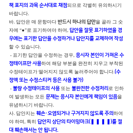
책 표지의 과목 순서대로 채점
되므로 각별히 유의하시기
바랍니다.
바. 답안은 매 문항마다
반드시 하나의 답만
을 골라 그 숫
자에 “●”로 표기하여야 하며,
답안을 잘못 표기하였을 경
우에는 표기한 답안을 수정하거나 답안지를 교체하여 작성
할 수 있습니다.
- 표기한 답안을 수정하는 경우,
응시자 본인이 가져온 수
정테이프만 사용
하여 해당 부분을 완전히 지우고 부착된
수정테이프가 떨어지지 않도록 눌러주어야 합니다.
(수
정액 또는 수정스티커 등은 사용 불가)
-
불량 수정테이프의 사용
또는
불완전한 수정처리
로 인하
여 발생하는 모든
문제는 응시자 본인에게 책임이 있음
을
유념하시기 바랍니다.
사. 답안지는
훼손・오염되거나 구겨지지 않도록 주의
하여
야 하며, 특히
답안지 상단의 타이밍마크(❚ ❚ ❚ ❚)를 절
대 훼손해서는 안 됩니다.