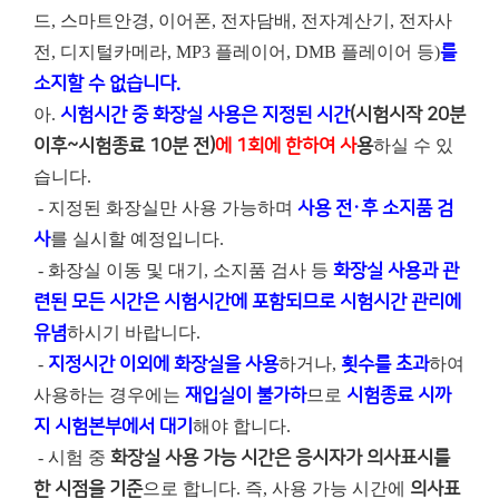
드, 스마트안경, 이어폰, 전자담배, 전자계산기, 전자사
전, 디지털카메라, MP3 플레이어, DMB 플레이어 등)
를
소지할 수 없습니다.
아.
시험시간 중 화장실 사용은 지정된 시간
(시험시작 20분
이후~시험종료 10분 전)
에 1회에 한하여 사
용
하실 수 있
습니다.
- 지정된 화장실만 사용 가능하며
사용 전·후 소지품 검
사
를 실시할 예정입니다.
- 화장실 이동 및 대기, 소지품 검사 등
화장실 사용과 관
련된 모든 시간은 시험시간에 포함되므로 시험시간 관리에
유념
하시기 바랍니다.
-
지정시간 이외에 화장실을 사용
하거나,
횟수를 초과
하여
사용하는 경우에는
재입실이 불가하
므로
시험종료 시까
지 시험본부에서 대기
해야 합니다.
- 시험 중
화장실 사용 가능 시간은 응시자가 의사표시를
한 시점을 기준
으로 합니다. 즉, 사용 가능 시간에
의사표