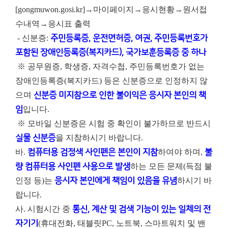
[gongmuwon.gosi.kr]→마이페이지→응시현황→원서접
수내역→응시표 출력
- 신분증:
주민등록증, 운전면허증, 여권, 주민등록번호가
포함된 장애인등록증(복지카드), 국가보훈등록증 중 하나
※ 공무원증, 학생증, 자격수첩, 주민등록번호가 없는
장애인등록증(복지카드) 등은 신분증으로 인정하지 않
으며
신분증 미지참으로 인한 불이익은 응시자 본인의 책
임
입니다.
※ 모바일 신분증은 시험 중 확인이 불가하므로 반드시
실물 신분증
을 지참하시기 바랍니다.
바.
컴퓨터용 검정색 사인펜은 본인이 지참
하여야 하며,
불
량 컴퓨터용 사인펜 사용으로 발생
하는 모든 문제(득점 불
인정 등)는
응시자 본인에게 책임이 있음을 유념
하시기 바
랍니다.
사. 시험시간 중
통신, 계산 및 검색 기능이 있는 일체의 전
자기기
(휴대전화, 태블릿PC, 노트북, 스마트워치 및 밴