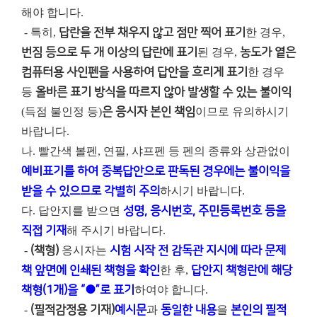
해야 합니다.
- 특히,
답란을 전부 채우지 않고 점만 찍어 표기
한 경우,
번짐 등으로 두 개 이상의 답란에 표기
된 경우,
농도가 옅은
컴퓨터용 사인펜을 사용하여 답안을 흐리게 표기
한 경우
등
올바른 표기 방식을 따르지 않아 발생할 수 있는 불이익
(득점 불인정 등)
은 응시자 본인 책임
이므로 유의하시기
바랍니다.
나. 빨간색 볼펜, 연필, 샤프펜 등 펜의 종류와 상관없이
예비표기를 하여 중복답안으로 판독된 경우에는 불이익을
받을 수 있으므로 각별히 주의
하시기 바랍니다.
다. 답안지를 받으면
성명, 응시번호, 주민등록번호 등을
직접 기재
해 주시기 바랍니다.
-
(책형)
응시자는
시험 시작 전 감독관 지시에 따라 문제
책 앞면에 인쇄된 책형을 확인
한 후,
답안지 책형란에 해당
책형(1개)을 “●”로 표기
하여야 합니다.
-
(필적감정용 기재)
예시문
과
동일한 내용
을
본인의 필적