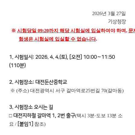
2026년 3월 27일
기
상
청
장
※
시험당일
09:20
까지 해당 시험실에 입실
하여야 하며
,
문
험생은 시험실에 입실할 수 없습니다
.
1. 시험일시: 2026. 4. 4.(토), [오전] 10:00～11:50
(110분)
2. 시험장소: 대전둔산중학교
※ (주소) 대전광역시 서구 갈마역로25번길 70(갈마동)
3. 시험장소 오시는 길
□
대전지하철 갈마역 1, 2번 출구
(택시 3분·도보 13분 소
요 /
[붙임1]
참조)