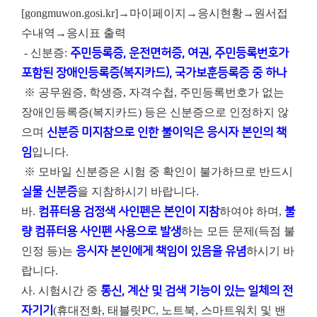
[gongmuwon.gosi.kr]→마이페이지→응시현황→원서접
수내역→응시표 출력
- 신분증:
주민등록증, 운전면허증, 여권, 주민등록번호가
포함된 장애인등록증(복지카드), 국가보훈등록증 중 하나
※ 공무원증, 학생증, 자격수첩, 주민등록번호가 없는
장애인등록증(복지카드) 등은 신분증으로 인정하지 않
으며
신분증 미지참으로 인한 불이익은 응시자 본인의 책
임
입니다.
※ 모바일 신분증은 시험 중 확인이 불가하므로 반드시
실물 신분증
을 지참하시기 바랍니다.
바.
컴퓨터용 검정색 사인펜은 본인이 지참
하여야 하며,
불
량 컴퓨터용 사인펜 사용으로 발생
하는 모든 문제(득점 불
인정 등)는
응시자 본인에게 책임이 있음을 유념
하시기 바
랍니다.
사. 시험시간 중
통신, 계산 및 검색 기능이 있는 일체의 전
자기기
(휴대전화, 태블릿PC, 노트북, 스마트워치 및 밴