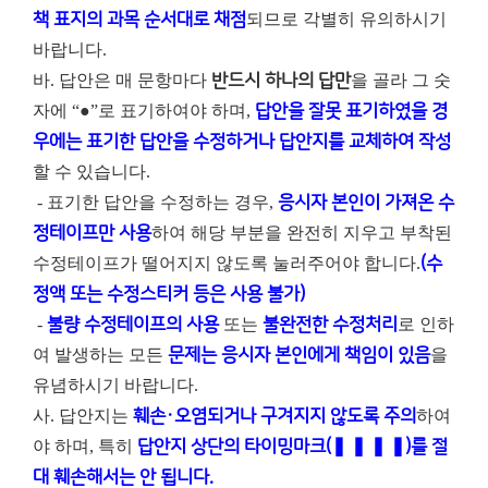
책 표지의 과목 순서대로 채점
되므로 각별히 유의하시기
바랍니다.
바. 답안은 매 문항마다
반드시 하나의 답만
을 골라 그 숫
자에 “●”로 표기하여야 하며,
답안을 잘못 표기하였을 경
우에는 표기한 답안을 수정하거나 답안지를 교체하여 작성
할 수 있습니다.
- 표기한 답안을 수정하는 경우,
응시자 본인이 가져온 수
정테이프만 사용
하여 해당 부분을 완전히 지우고 부착된
수정테이프가 떨어지지 않도록 눌러주어야 합니다.
(수
정액 또는 수정스티커 등은 사용 불가)
-
불량 수정테이프의 사용
또는
불완전한 수정처리
로 인하
여 발생하는 모든
문제는 응시자 본인에게 책임이 있음
을
유념하시기 바랍니다.
사. 답안지는
훼손・오염되거나 구겨지지 않도록 주의
하여
야 하며, 특히
답안지 상단의 타이밍마크(❚ ❚ ❚ ❚)를 절
대 훼손해서는 안 됩니다.