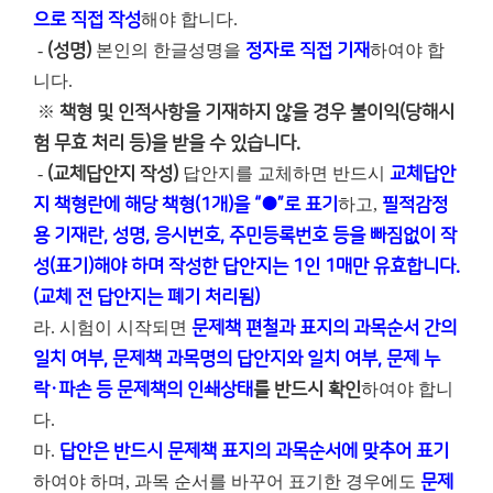
으로 직접 작성
해야 합니다.
-
(성명)
본인의 한글성명을
정자로 직접 기재
하여야 합
니다.
※
책형 및 인적사항을 기재하지 않을 경우 불이익(당해시
험 무효 처리 등)을 받을 수 있습니다.
-
(교체답안지 작성)
답안지를 교체하면 반드시
교체답안
지 책형란에 해당 책형(1개)을 “●”로 표기
하고,
필적감정
용 기재란, 성명, 응시번호, 주민등록번호 등을 빠짐없이 작
성(표기)해야 하며 작성한 답안지는 1인 1매만 유효합니다.
(교체 전 답안지는 폐기 처리됨)
라. 시험이 시작되면
문제책 편철과 표지의 과목순서 간의
일치 여부, 문제책 과목명의 답안지와 일치 여부, 문제 누
락・파손 등 문제책의 인쇄상태
를 반드시 확인
하여야 합니
다.
마.
답안은 반드시 문제책 표지의 과목순서에 맞추어 표기
하여야 하며, 과목 순서를 바꾸어 표기한 경우에도
문제