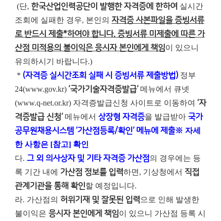
(단,
한국산업인력공단이 발행한 자격증에 한하여
실시간
조회에 실패한 경우, 본인의
자격증 사본파일을 증빙서류
로 반드시 제출*하여야 합니다. 증빙서류 미제출에 따른 가
산점 미적용의 불이익은 응시자 본인에게 책임
이 있으니
유의하시기 바랍니다.)
*
(자격증 실시간조회 실패 시 증빙서류 제출방법)
정부
24(www.gov.kr)
’국가기술자격증발급‘
메뉴에서 큐넷
(www.q-net.or.kr) 자격증발급신청 사이트로 이동하여
’자
격증발급 신청‘
메뉴에서
상장형 자격증
을 발급받아
국가
공무원채용시스템 ’가산점등록/확인‘ 메뉴에 제출
※ 자세
한 사항은 [참고] 확인
다.
그 외 의사상자 및 기타 자격증 가산점
의 경우에는 등
록 기간 내에
가산점 정보를 입력
하면, 기상청에서
직접
관계기관을 통해 확인
할 예정입니다.
라. 가산점의
허위기재 및 잘못된 입력
으로 인해 발생한
불이익은
응시자 본인에게 책임
이 있으니 가산점 등록 시