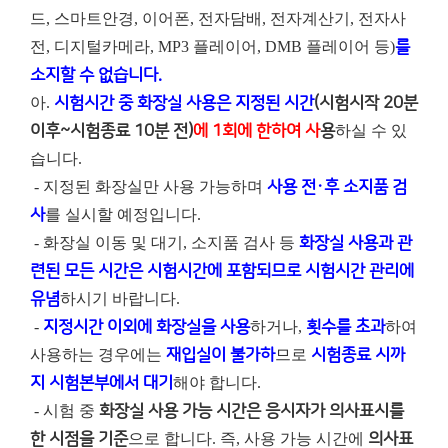
드, 스마트안경, 이어폰, 전자담배, 전자계산기, 전자사
전, 디지털카메라, MP3 플레이어, DMB 플레이어 등)
를
소지할 수 없습니다.
아.
시험시간 중 화장실 사용은 지정된 시간
(시험시작 20분
이후~시험종료 10분 전)
에 1회에 한하여 사
용
하실 수 있
습니다.
- 지정된 화장실만 사용 가능하며
사용 전·후 소지품 검
사
를 실시할 예정입니다.
- 화장실 이동 및 대기, 소지품 검사 등
화장실 사용과 관
련된 모든 시간은 시험시간에 포함되므로 시험시간 관리에
유념
하시기 바랍니다.
-
지정시간 이외에 화장실을 사용
하거나,
횟수를 초과
하여
사용하는 경우에는
재입실이 불가하
므로
시험종료 시까
지 시험본부에서 대기
해야 합니다.
- 시험 중
화장실 사용 가능 시간은 응시자가 의사표시를
한 시점을 기준
으로 합니다. 즉, 사용 가능 시간에
의사표