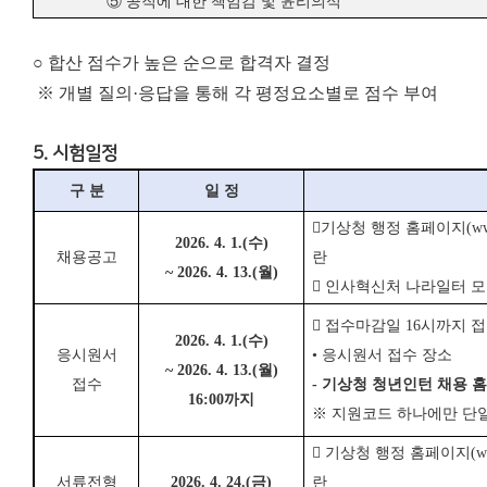
⑤
공직에 대한 책임감 및 윤리의식
○ 합산 점수가 높은 순으로 합격자 결정
※ 개별 질의·응답을 통해 각 평정요소별로 점수 부여
5. 시험일정
구 분
일 정

기상청 행정 홈페이지
(
ww
2026. 4. 1.(
수
)
채용공고
란
~ 2026. 4. 13.(
월
)

인사혁신처 나라일터 

접수마감일
16
시까지 접
2026. 4. 1.(
수
)
응시원서
•
응시원서 접수 장소
~ 2026. 4. 13.(
월
)
접수
-
기상청 청
년인턴 채용 
16:00
까지
※
지원코드 하나에만 단

기상청 행정 홈페이지
(
w
서류전형
2026. 4. 24.(
금
)
란