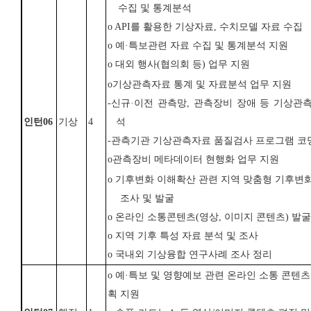
수집 및 통계분석
o
API
를 활용한 기상자료
,
수치모델 자료 수집
o
예
·
특보관련 자료 수집 및 통계분석 지원
o
대외 행사
(
협의회 등
)
업무 지원
o
기상관측자료 통계 및 자료분석 업무 지원
-
신규
·
이전 관측망
,
관측장비 장애 등 기상관
인턴
06
기상
4
석
-
관측기관 기상관측자료 품질검사 프로그램 코
o
관측장비 메타데이터 현행화 업무 지원
o
기후변화 이해확산 관련 지역 맞춤형 기후변
조사 및 발굴
o
온라인 소통콘텐츠
(
영상
,
이미지 콘텐츠
)
발굴
o
지역 기후 특성 자료 분석 및 조사
o
국내외 기상융합 연구사례 조사 정리
o 예·특보 및 영향예보 관련 온라인 소통 콘텐츠
획 지원