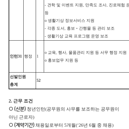
-
견학 및 이벤트 지원
,
만족도 조사
,
진로체험 
등
o
생활기상 정보서비스 지원
-
각종 도서
,
홍보
‧
간행물 등 관리 보조
-
생활기상 교육 프로그램 운영 보조
o
교육
,
행사
,
물품관리 지원 등 서무 행정 지원
인턴
31
행정
1
o
홍보업무 지원 등
선발인원
52
총계
2. 근무 조건
○ (신분)
청년인턴(공무원의 사무를 보조하는 공무원이
아닌 근로자)
○ (계약기간)
채용일로부터 5개월(‘26년 6월 중 채용)