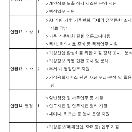
o
개인정보 노출 점검 시스템 운영 지원
o
행정업무 지원
o
AI
기반 기후
·
기후변화 국내외 정책동향 조사
자료 작성
인턴
12
기상
1
o
기후
·
기후변화 관련 언론모니터링
o
행사
,
회의자료 준비 등 행정업무 지원
o
기상산업 활성화를 위한 지원 정책 조사
·
분석
o
기상정보 유통 현황 조사 및 분석
o
부서 내 행정업무 지원
인턴
13
기상
2
o
기상융합서비스 관련 자료 수집
·
분석 및 활용
원
o
일반행정 및 서무업무 등 지원
인턴
14
행정
1
o
연구자료 및 업무자료 정리 지원
o
세미나
,
워크숍 등 행사 운영 지원
o
기상홍보
(
매체협업
, SNS
등
)
업무 지원