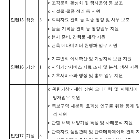
o
조직문화 활성화 및 행사운영 등 보조
o
시설물
·
물품 정리 등 지원
o
회의자료 관리 등 각종 행정 및 사무 보조
인턴
15
행정
3
o
물품
·
기록물 관리 등 행정업무 지원
o
행사 준비
,
간행물 제작 지원
o
관측 메타데이터 현행화 업무 지원
o
기후변화 이해확산 및 기상지식 보급 지원
인턴
16
기상
1
o
지역기상서비스 자료 조사 및 분석
,
생산 지원
o
기후서비스과 행정 및 홍보 업무 지원
o
위험기상
‧
재해 상황 모니터링 및 피해사례
방재업무 지원
o
특보구역 세분화 효과성 연구를 위한 통계 
석 지원
o
관할 해역 해양기상 특성 및 사례분석 지원
o
관측자료 품질관리 및 관측메타데이터 관리 
인턴
17
기상
5