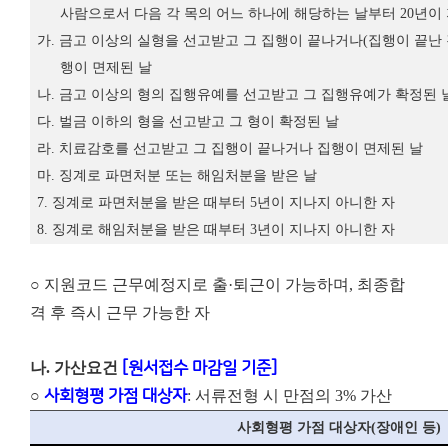
사람으로서 다음 각 목의 어느 하나에 해당하는 날부터
20
년이
가
.
금고 이상의 실형을 선고받고 그 집행이 끝나거나
(
집행이 끝난
행이 면제된 날
나
.
금고 이상의 형의 집행유예를 선고받고 그 집행유예가 확정된 
다
.
벌금 이하의 형을 선고받고 그 형이 확정된 날
라
.
치료감호를 선고받고 그 집행이 끝나거나 집행이 면제된 날
마
.
징계로 파면처분 또는 해임처분을 받은 날
7.
징계로 파면처분을 받은 때부터
5
년이 지나지 아니한 자
8.
징계로 해임처분을 받은 때부터
3
년이 지나지 아니한 자
○ 지원코드 근무예정지로 출·퇴근이 가능하며, 최종합
격 후 즉시 근무 가능한 자
나. 가산요건
[원서접수 마감일 기준]
○
사회형평 가점 대상자
: 서류전형 시 만점의 3% 가산
사회형평 가점 대상자
(
장애인 등
)