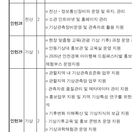
o
전산
‧
정보통신장비의 운영 및 유지
,
관리
전산
2
o
소관 인트라넷 및 홈페이지 관리
인턴
28
o
기상관측장비운영 및 관측자료 활용 지원
o
현장 맞춤형 교육
(
관광
·
기상
·
기후
)
과정 운영
o
안동기상대 홍보관 및 교육실 운영 지원
인턴
29
기상
1
o 2026
년 안전경북 아이행복 드림페스티벌 홍보
체험부스 운영
지원
o
관할지역 내 기상관측표준화 업무 지원
o
관할지역 기상관측망 업무 지원
-
관측자료 품질관리 및 메타데이터 관리 지원
o
홍보업무 지원 및 지역 기상특성 연구를 위한
석
o
기후변화 이해확산 및 기상지식의 보급 지원
인턴
30
기상
2
-
기상기후교육 및 홍보 콘텐츠 운영 지원
o
기상과학체험관 운영 지원