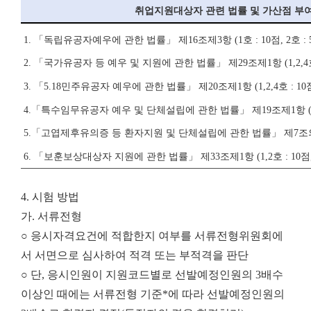
취업지원대상자 관련 법률 및 가산점 부
1.
「
독립유공자예우에 관한 법률
」
제
16
조제
3
항
(1
호
: 10
점
, 2
호
: 
2.
「
국가유공자 등 예우 및 지원에 관한 법률
」
제
29
조제
1
항
(1,2,4
3.
「
5.18
민주유공자 예우에 관한 법률
」
제
20
조제
1
항
(1,2,4
호
: 10
4.
「
특수임무유공자 예우 및 단체설립에 관한 법률
」
제
19
조제
1
항
5.
「
고엽제후유의증 등 환자지원 및 단체설립에 관한 법률
」
제
7
조
6.
「
보훈보상대상자 지원에 관한 법률
」
제
33
조제
1
항
(1,2
호
: 10
점
4. 시험 방법
가. 서류전형
○ 응시자격요건에 적합한지 여부를 서류전형위원회에
서 서면으로 심사하여 적격 또는 부적격을 판단
○ 단, 응시인원이 지원코드별로 선발예정인원의 3배수
이상인 때에는 서류전형 기준*에 따라 선발예정인원의