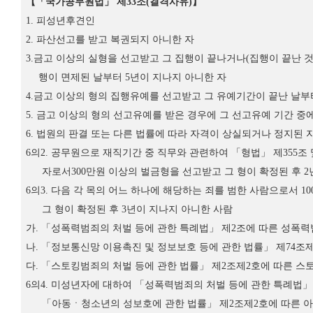
【「
국가공무원법
」
제
33
조
(
결격사유
)
】
1.
피성년후견인
2.
파산선고를 받고 복권되지 아니한 자
3.
금고 이상의 실형을 선고받고 그 집행이 끝나거나
(
집행이 끝난 
행이 면제된 날부터
5
년이 지나지 아니한 자
4.
금고 이상의 형의 집행유예를 선고받고 그 유예기간이 끝난 날
5.
금고 이상의 형의 선고유예를 받은 경우에 그 선고유예 기간 중에
6.
법원의 판결 또는 다른 법률에 따라 자격이 상실되거나 정지된 
6
의
2.
공무원으로 재직기간 중 직무와 관련하여
「
형법
」
제
355
조 
자로서
300
만원 이상의 벌금형을 선고받고 그 형이 확정된 후
2
6
의
3.
다음 각 목의 어느 하나에 해당하는 죄를 범한 사람으로서
10
그 형이 확정된 후
3
년이 지나지 아니한 사람
가
.
「
성폭력범죄의 처벌 등에 관한 특례법
」
제
2
조에 따른 성폭력
나
.
「
정보통신망 이용촉진 및 정보보호 등에 관한 법률
」
제
74
조
다
.
「
스토킹범죄의 처벌 등에 관한 법률
」
제
2
조제
2
호에 따른 스
6
의
4.
미성년자에 대하여
「
성폭력범죄의 처벌 등에 관한 특례법
「
아동ㆍ청소년의 성보호에 관한 법률
」
제
2
조제
2
호에 따른 