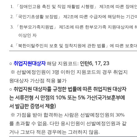
1.
「
장애인고용 촉진 및 직업 재활법 시행령
」
제
3
조에 따른 장애
2.
「
국민기초생활 보장법
」
제
2
조에 따른 수급자에 해당하는 기간
3.
「
한부모가족지원법
」
제
5
조에 따른 한부모가족 지원대상자에 
이상인 자
4.
「
북한이탈주민의 보호 및 정착지원에 관한 법률
」
에 따른 보호
○
취업지원대상자
해당 지원코드:
인턴6, 17, 23
※ 선발예정인원이 3명 이하인 지원코드의 경우 취업지
원대상자 가산점 적용 불가
○
취업지원 대상자를 규정한 법률에 따른 취업지원 대상자
는 서류전형 시 만점의 10% 또는 5% 가산(국가보훈부에
서 발급한 증명서 제출)
※ 가점을 받아 합격하는 사람은 선발예정인원의 30%
를 초과할 수 없음. 다만 응시인원이 선발예정인원과 같
거나 그보다 적은 경우에는 그러하지 않음.