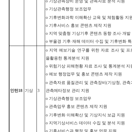
o
기상관측장비 운영 및 관측자료 분석 지원
o
기상관측행정 보조업무
o
기후변화과학 이해확산 교육 및 체험활동 지
o
기후서비스 홍보 콘텐츠 제작 지원
o
지역 맞춤형 기상기후 콘텐츠 동향 조사
·
개발
o
부울경 기후
·
재해 데이터 수집 및 기후변화 특
o
지역 예보기술 연구를 위한 자료 조사 및 
을활용한 통계분석 지원
o
위험기상 피해현황 자료 조사 및 통계분석 지
o
예보 행정업무 및 홍보 콘텐츠 제작 지원
o
관측자료 품질관리 및 관측장비
(
기상청
,
관측
인턴
18
기상
3
관측메타정보 관리 지원
o
기상관측행정 보조업무
o
관측업무 홍보 콘텐츠 제작 지원
o
기후변화 이해확산 및 기상지식 보급 지원
o
지역기상서비스 데이터 수집 및 분석 지원
o
기후서비스과 행정 및 홍보 업무 지원