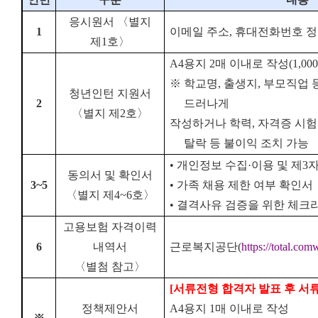
응시원서
〈
별지
1
이메일 주소
,
휴대전화번호 정
제
1
호〉
A4
용지
2
매 이내로 작성
(1,000
※ 학교명, 출생지, 부모직업 
청년인턴 지원서
2
드러나게
〈별지 제
2
호〉
작성하거나 학력, 자격증 시험
탈락 등 불이익 조치 가능
•
개인정보 수집
·
이용 및 제
3
자
동의서 및 확인서
3~5
•
가족 채용 제한 여부 확인서
〈별지 제
4~6
호〉
•
결격사유 검증을 위한 체크
고용보험 자격이력
6
내역서
근로복지공단
(
https://total.comw
〈별첨 참고〉
[
서류전형 합격자 발표 후 서
정책제안서
A4
용지
1
매 이내로 작성