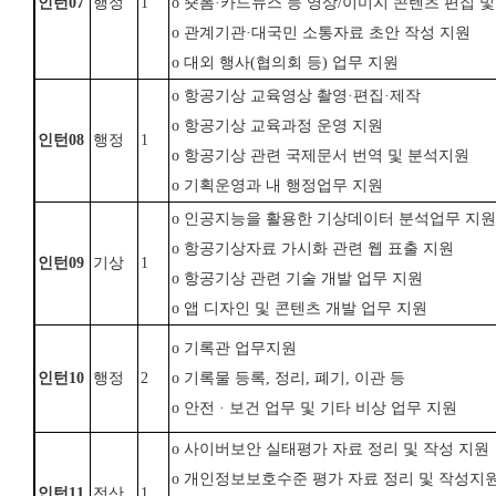
인턴
07
행정
1
o 숏폼·카드뉴스 등 영상/이미지 콘텐츠 편집 
o 관계기관·대국민 소통자료 초안 작성 지원
o
대외 행사
(
협의회 등
)
업무 지원
o
항공기상 교육영상 촬영
·
편집
·
제작
o
항공기상 교육과정 운영 지원
인턴
08
행정
1
o
항공기상 관련 국제문서 번역 및 분석지원
o
기획운영과 내 행정업무 지원
o
인공지능을 활용한 기상데이터 분석업무 지원
o
항공기상자료 가시화 관련 웹 표출 지원
인턴
09
기상
1
o
항공기상 관련 기술 개발 업무 지원
o
앱 디자인 및 콘텐츠 개발 업무 지원
o
기록관 업무지원
인턴
10
행정
2
o
기록물 등록
,
정리
,
폐기
,
이관 등
o
안전
·
보건 업무 및 기타 비상 업무 지원
o
사이버보안 실태평가 자료 정리 및 작성 지원
o
개인정보보호수준 평가 자료 정리 및 작성
지
인턴
11
전산
1