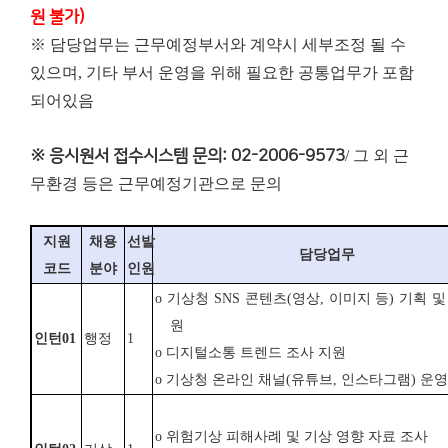
원 불가)
※ 담당업무는 근무예정부서와 계약시 세부조정 될 수
있으며, 기타 부서 운영을 위해 필요한 공통업무가 포함
되어있음
※ 응시원서 접수시스템 문의: 02-2006-9573
/ 그 외 근
무환경 등은 근무예정기관으로 문의
지원
채용
선발
담당업무
코드
분야
인원
o
기상청
SNS
콘텐츠
(
영상
,
이미지 등
)
기획 및
원
인턴
01
행정
1
o
디지털소통 트렌드 조사 지원
o
기상청 온라인 채널
(
유튜브
,
인스타그램
)
운영
o
위험기상 피해사례 및 기상 영향 자료 조사