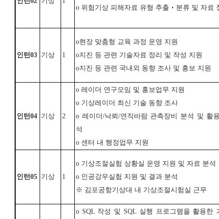
인턴
02
기상
1
o
위험기상 피해자료 유형 추출
‧
분류 및 자료
o
현장 맞춤형 교육 과정 운영 지원
인턴
03
기상
1
o
지진 등 관련 기술자료 정리 및 작성 지원
o
지진 등 관련 국내외 동향 조사 및 홍보 지원
o
레이더 연구모임 및 홍보업무 지원
o
기상레이더 최신 기술 동향 조사
인턴
04
기상
2
o
레이더
/
낙뢰
/
연직바람 관측장비 분석 및
활용
석
o
센터 내 행정업무 지원
o
기상조절실험 상황실 운영 지원 및 자료 분석
인턴
05
기상
1
o
인공강우실험 지원 및 결과 분석
※
김포공항기상대 내 기상조절시험실 근무
o
SQL
작성 및
SQL
실행 프로그램을 활용한 