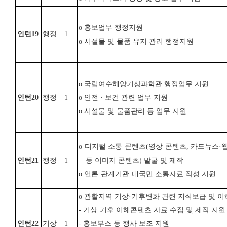
o
홍보업무 행정지원
인턴
19
행정
1
o
시설물 및 물품 유지 관리 행정지원
o
국립여수해양기상과학관 행정업무 지원
인턴
20
행정
1
o
안전
·
보건 관련 업무 지원
o
시설물 및 물품관리 등 업무 지원
o
디지털 소통 콘텐츠
(
영상 콘텐츠
,
카드뉴스
·
인턴
21
행정
1
등 이미지 콘텐츠
)
발굴 및 제작
o
언론
·
관계기관
·
대국민 소통자료 작성 지원
o 관할지역 기상·기후변화 관련 지식보급 및 
- 기상·기후 이해콘텐츠 자료 수집 및 제작 지원
인턴
22
기상
1
- 홍보부스 등 행사 보조 지원