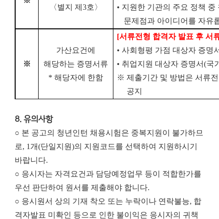
※
〈별지 제
3
호〉
•
지원한 기관의 주요 정책 중
문제점과 아이디어를 자유
[
서류전형 합격자 발표 후 서
가산요건에
•
사회형평 가점 대상자 증명
※
해당하는 증명서류
•
취업지원 대상자 증명서
(
국
*
해당자에 한함
※
제출기간 및 방법은 서류전
공지
8. 유의사항
○ 본 공고의 청년인턴 채용시험은 중복지원이 불가하므
로, 1개(단일지원)의 지원코드를 선택하여 지원하시기
바랍니다.
○ 응시자는 자격요건과 담당예정업무 등이 적합한가를
우선 판단하여 원서를 제출해야 합니다.
○ 응시원서 상의 기재 착오 또는 누락이나 연락불능, 합
격자발표 미확인 등으로 인한 불이익은 응시자의 귀책