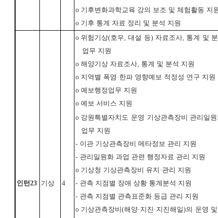
o 기후변화과학교육 강의 보조 및 체험활동 지
o 기후 통계 자료 정리 및 분석 지원
o
위험기상
(
호우
,
대설 등
)
자료조사
,
통계 및 
업무 지원
o
해양기상 자료조사
,
통계 및 분석 지원
o
지역별 폭염
·
한파 영향예보 적정성 연구 지원
o
예보행정업무 지원
o
예보 서비스 지원
o
강원특별자치도 운영 기상관측장비 관리일원
업무 지원
- 이관 기상관측장비 메타정보 관리 지원
- 관리일원화 과업 관련 행정자료 관리 지원
o
기상청 기상관측장비 유지
·
관리 지원
인턴
23
기상
4
-
관측 지점별 장애 상황 통계분석 지원
-
관측 지점별 관측표준화 등급 관리 지원
o
기상관측장비
(
해양
·
지진
·
지진해일
)
의 운영 및