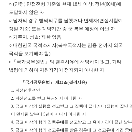
○ (연령) 면접전형 기준일 현재 18세 이상, 정년(60세)에
도달하지 않은 자
○ 남자의 경우 병역의무를 필했거나 면제자(면접시험예
정일 기준) 또는 계약기간 중 군 복무 예정이 아닌 자
○ 거주지, 성별: 제한 없음
○ 대한민국 국적소지자(복수국적자는 임용 전까지 외국
국적을 포기해야 함)
○「국가공무원법」의 결격사유에 해당하지 않고, 기타
법령에 의하여 지원자격이 정지되지 아니한 자
「
국가공무원법
」
제
33
조
(
결격사유
)
1.
피성년후견인
2.
파산선고를 받고 복권되지 아니한 자
3.
금고 이상의 실형을 선고받고 그 집행이 끝나거나
(
집행이 끝난 
이 면제된 날부터
5
년이 지나지 아니한 자
4.
금고 이상의 형의 집행유예를 선고받고 그 유예기간이 끝난 날
5.
금고 이상의 형의 선고유예를 받은 경우에 그 선고유예 기간 중에