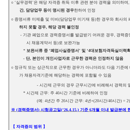
○
‘
실무경력
’
은 해당 자격증 취득 이후 관련 분야 경력을 의미하며
간
,
담당업무 등이 명시된 경우
한하여 인정
○
증명서류 미제출 및 미비
(
담당업무 미기재 등
)
한 경우와 회사의 
하지 못할 경우
,
해당 경력 불인정
-
기관 폐업으로 경력증명서를 발급받기 어려운 경우
,
경력증명
시 채용계약서 등
)
로 보완가능
*
보완서류 중
‘
폐업사실증명서
’
및
‘4
대보험자격득실이력
-
단
,
본인이 개인사업자로 근무한 경력은 인정하지 않음
○
정규직 또는 상근직으로 근무한 경우가 아니더라도 다음 기준에 
가 채용자격기준에 해당하는 경력에 포함될 수 있음
-
시간제 근무의 경우 근무시간에 비례해서 경력의 
*
시간제 근무
:
주
40
시간 기준에 비례하여 인정
(
예
: 4
년간 주
20
시간 근무
: 4
년
×(20
시간
/40
시간
) = 2
※
(
경력증명서
)
시험공고일
(‘26.4.15.)
기준
6
개월 이내 발급분에 
【
자격증의 범위
】