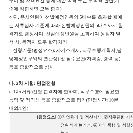
구비 및 자격요건 등에 대한 적격 또는 부적격 판단(기
준에 적합하면 모두 합격)
○ 단, 응시인원이 선발예정인원의 5배수를 초과할 때에
는 서류심사 기준에 따라 선발예정인원의 5배수까지 합
격자로 결정하며, 선발예정인원을 초과하여 동점자 발
생 시, 동점자 모두 합격처리
- 전형기준(평정요소): 자기소개서, 직무수행계획서(담
당예정업무와의 연관성) 및 필수요건(자격증, 경력 등)
등을 종합적으로 심사
나. 2차 시험: 면접전형
○ 1차(서류)전형 합격자에 한하며, 직무수행에 필요한
능력 및 적격성 등을 종합적으로 평가(면접시간: 10분
내외/1인)
[
평정요소
]
①
직업윤리 및 정신자세
,
②
직무관련 지
정확성과 논리성
,
④
예의
·
품행 및 성실