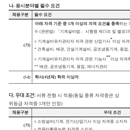
나. 응시분야별 필수 요건
채용구분
필수 요건
아래 자격 기준 중
1
개 이상의 자격 요건을 충족
하는 
※
(
관련법
)
「
기계설비법
」
시행령 제
15
조 및 별표
5
*
○
기계설비유지관리자 자격 관련 산업기사
이상 자격
(
가
)
*
건축설비
,
배관
,
건설기계설비
,
공조냉동기계
,
용접
**
○
기계설비유지관리자 자격 관련 기능사
이상 자격
**
배관
,
공조냉동기계
,
용접
,
에너지관리
(
나
)
학사
(4
년제
)
학위 이상자
다. 우대 조건:
서류 전형 시 적용(동일 종류 자격증은 상
위등급 자격증 1개만 인정)
채용구분
우대 조건
○
소방설비
(
기계
,
전기
)
산업기사 이상 자격증 소지자
(
가
)
○
컴퓨터활용능력 자격증 소지자