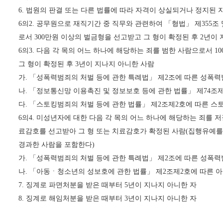
6.
법원의 판결 또는 다른 법률에 따라 자격이 상실되거나 정지된 
6
의
2.
공무원으로 재직기간 중 직무와 관련하여
「
형법
」
제
355
조 
로서
300
만원 이상의 벌금형을 선고받고 그 형이 확정된 후
2
년이 
6
의
3.
다음 각 목의 어느 하나에 해당하는 죄를 범한 사람으로서
10
그 형이 확정된 후
3
년이 지나지 아니한 사람
가
.
「
성폭력범죄의 처벌 등에 관한 특례법
」
제
2
조에 따른 성폭력
나
.
「
정보통신망 이용촉진 및 정보보호 등에 관한 법률
」
제
74
조
다
.
「
스토킹범죄의 처벌 등에 관한 법률
」
제
2
조제
2
호에 따른 스
6
의
4.
미성년자에 대한 다음 각 목의 어느 하나에 해당하는 죄를 
료감호를 선고받아 그 형 또는 치료감호가 확정된 사람
(
집행유예를
경과한 사람을 포함한다
)
가
.
「
성폭력범죄의 처벌 등에 관한 특례법
」
제
2
조에 따른 성폭력
나
.
「
아동ㆍ청소년의 성보호에 관한 법률
」
제
2
조제
2
호에 따른 
7.
징계로 파면처분을 받은 때부터
5
년이 지나지 아니한 자
8.
징계로 해임처분을 받은 때부터
3
년이 지나지 아니한 자