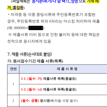
(
파일제목은 ‘
응시분야(가/나 중 택1)_성명
’으로
기재 예:
가_홍길동
)
‣ 자격증 등 각종 증빙서류에 주민등록번호가 포함된
경우, 주민등록번호 뒤의 6자리는 마스킹 처리하여 제출
(예: 000000-0
××××××
)
※ 제출서류 미비 등으로 인한 불이익 등에 대한 책임은
전적으로 응시자에게 있음
7. 제출 서류(순서대로 붙임)
가. 원서접수기간 제출 서류(목록)
연번
제 출 서 류 명
1-1. (
필수
:
가
)
제출서류 목록
(
총괄표
)
1
1-2. (
필수
:
나
)
제출서류 목록
(
총괄표
)
2
(
필수
:
공통
)
응시원서
(
자필 서명 필수
)