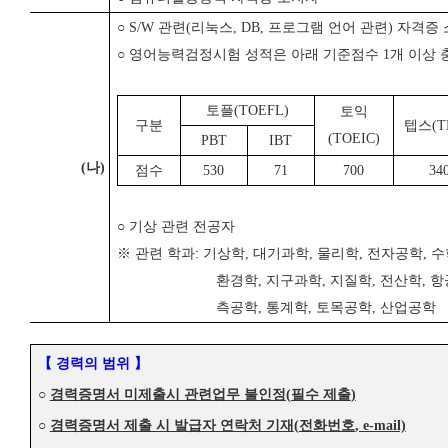
○
S/W
관련
(
리눅스
, DB,
프로그램 언어 관련
)
자격증 
○
영어능력검정시험 성적은 아래 기준점수
1
개 이상 
토플
(TOEFL)
토익
구분
텝스
(T
(TOEIC)
PBT
IBT
(
나
)
점수
530
71
700
34
○
기상 관련 전공자
※
관련 학과
:
기상학
,
대기과학
,
물리학
,
전자공학
,
수
환경학
,
지구과학
,
지질학
,
전산학
,
항
측공학
,
통계학
,
토목공학
,
산업공학
【
경력의 범위
】
○
경력증명서 미제출시 관련업무 불인정
(
필수 제출
)
○
경력증명서 제출 시 발급자 연락처 기재
(
전화번호
, e-mail)