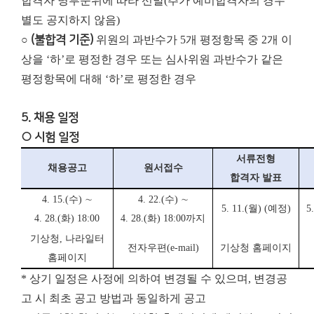
합격자 명부순위에 따라 선발(추가 예비합격자의 경우
별도 공지하지 않음)
○
(불합격 기준)
위원의 과반수가 5개 평정항목 중 2개 이
상을 ‘하’로 평정한 경우 또는 심사위원 과반수가 같은
평정항목에 대해 ‘하’로 평정한 경우
5. 채용 일정
○ 시험 일정
서류전형
채용공고
원서접수
합격자 발표
4. 15.(수) ∼
4. 22.(수) ∼
5. 11.(월)
(
예정
)
5
4. 28.(화) 18:00
4. 28.(화) 18:00까지
기상청
,
나라일터
전자우편
(e-mail)
기상청 홈페이지
홈페이지
* 상기 일정은 사정에 의하여 변경될 수 있으며, 변경공
고 시 최초 공고 방법과 동일하게 공고