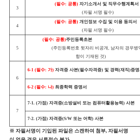
(
필수
:
공통
)
자기소개서 및 직무수행계획서
3
(
자필 서명 필수
)
(
필수
:
공통
)
개인정보 수집 및 이용 동의서
4
(
자필 서명 필수
)
(
필수
:
공통
)
주민등록초본
5
(
주민등록번호 뒷자리 비공개
,
남자의 경우
병
항이 기재된 것
)
6-1 (
필수
:
가
)
자격증 사본
(
필수자격증
)
및 경력
(
재직
)
증명
6
6-2 (
필수
:
나
)
최종학력 증명서
7-1. (
가점
)
자격증
(
소방설비 또는 컴퓨터활용능력
)
사본
7
7-2. (
가점
)
자격증
(S/W
또는 어학
)
사본
※ 자필서명이 기입된 파일은 스캔하여 첨부, 자필서명
이 없을 경우 서류접수 불가