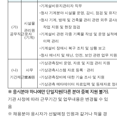
◦
기계설비유지관리자 직무
◦
청사 기계분야 시설물 운영
,
감시
,
점검 및 유
◦
청사 기계
,
방재 및 건축물 관리 관련 외주 공사
시설물
(
가
)
작업 지원 및 현장 점검
관리원
공무직근로자
◦
기계설비 관련 각종 기록물 작성 및 운영 실적
(
기계
)
이력 관리
◦
기계설비 장애시 복구 조치 및 상황 보고
◦
청사 에너지 및 재난
,
안전
,
보안 관련 업무 지원
◦
기상관측장비 운영
,
자료 및 지점 관리 지원
(
나
)
사무
◦
기상관측시스템 자료 등록ㆍ관리
기간제근로자
보조원
◦
기상관측장비에 대한 기술 조사 및 지원
◦
기상관측 메타데이터 자료입력 및 등재자료 정
※ 응시분야 하나에만 단일지원(다른 분야 중복 지원 불가)
,
기관 사정에 따라 근무기간 및 업무내용은 변경될 수 있
음
※ 채용분야 응시자가 선발예정 인원과 같거나 적을 경