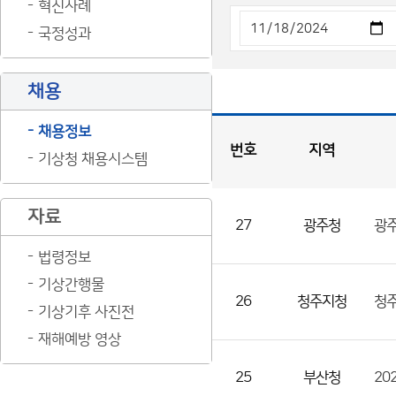
혁신사례
국정성과
채용
채용정보
번호
지역
기상청 채용시스템
채
용
게
시
판
목
록
자료
27
광주청
광주
채
용
법령정보
게
기상간행물
시
26
청주지청
청주
기상기후 사진전
판
재해예방 영상
목
록
25
부산청