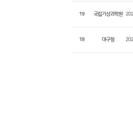
조
회
19
국립기상과학원
수
의
정
18
대구청
20
보
를
제
공