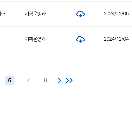
2024년 국립기상과학원 제4회 공무원 경력경쟁채용시험 〈일반임기제 조리서기보〉 최종합격자 및 제출서류 안내 공고
기획운영과
2024/12/06
기획운영과
2024/12/04
7
8
6