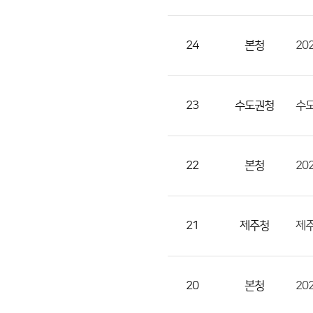
으
로
번
24
본청
호,
지
역,
23
수도권청
제
목,
등
22
본청
록
부
서,
21
제주청
제주
첨
부,
등
록
20
본청
20
일,