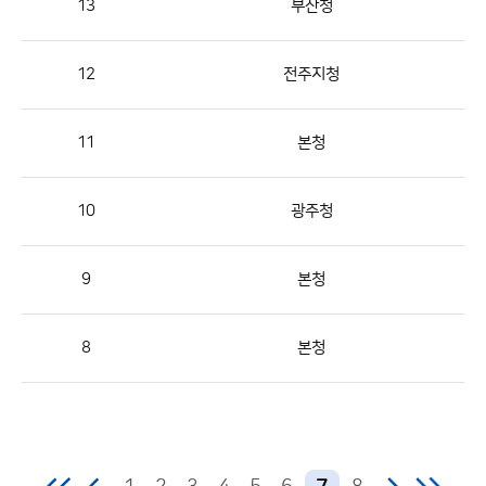
13
부산청
번
호,
지
12
전주지청
역,
제
11
본청
목,
등
10
광주청
록
부
서,
9
본청
첨
부,
8
본청
등
록
일,
조
회