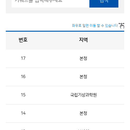
검색
좌우로 밀면 이동 할 수 있습니다.
번호
지역
채
용
게
시
판
목
록
17
본청
채
용
16
본청
게
시
판
15
국립기상과학원
목
록
14
본청
으
로