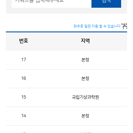
검색
좌우로 밀면 이동 할 수 있습니다.
번호
지역
채
용
게
시
판
목
록
17
본청
채
용
16
본청
게
시
판
15
국립기상과학원
목
록
14
본청
으
로