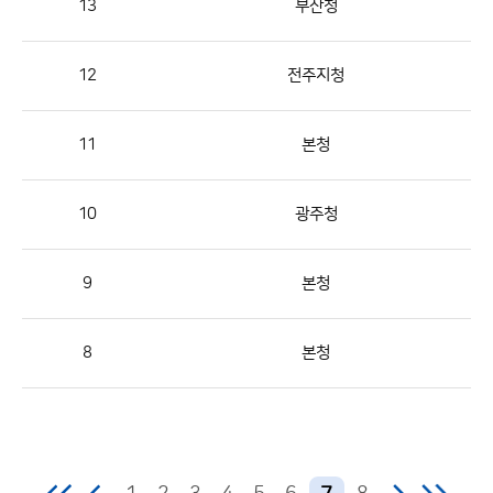
13
부산청
번
호,
지
12
전주지청
역,
제
11
본청
목,
등
10
광주청
록
부
서,
9
본청
첨
부,
8
본청
등
록
일,
조
회