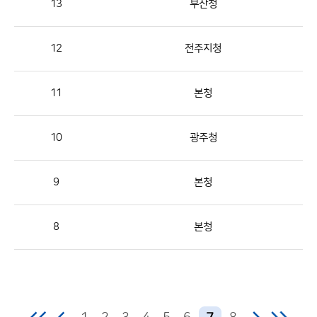
13
부산청
번
호,
지
12
전주지청
역,
제
11
본청
목,
등
10
광주청
록
부
서,
9
본청
첨
부,
8
본청
등
록
일,
조
회