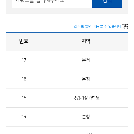
검색
좌우로 밀면 이동 할 수 있습니다.
번호
지역
채
용
게
시
판
목
록
17
본청
채
용
16
본청
게
시
판
15
국립기상과학원
목
록
14
본청
으
로