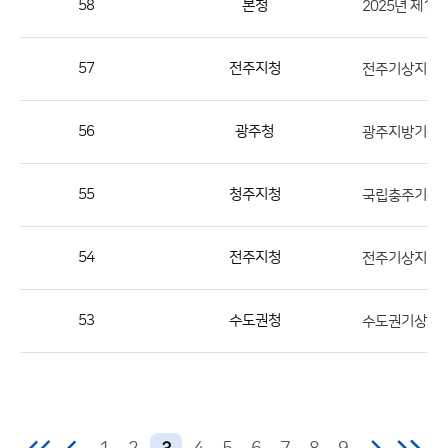
58
본청
2025년 제1
번
호,
지
57
전주지청
전주기상지청 
역,
제
56
광주청
광주지방기상청
목,
등
55
청주지청
국립충주기상과
록
부
서,
54
전주지청
전주기상지청 
첨
부,
53
수도권청
등
록
일,
조
회