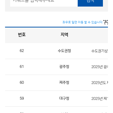
검색
좌우로 밀면 이동 할 수 있습니다.
번호
지역
채
용
게
시
판
목
록
62
수도권청
수도권기상청 
채
용
61
광주청
게
시
판
60
제주청
목
록
59
대구청
으
로