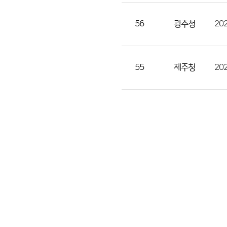
조
회
56
광주청
수
의
정
55
제주청
보
를
제
공