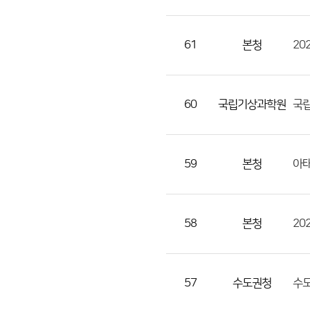
으
로
번
61
본청
20
호,
지
역,
60
국립기상과학원
국립
제
목,
등
59
본청
아태
록
부
서,
58
본청
첨
부,
등
록
57
수도권청
수도
일,