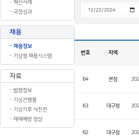
혁신사례
국정성과
채용
채용정보
번호
지역
기상청 채용시스템
채
용
게
시
판
목
록
자료
64
본청
채
용
법령정보
게
기상간행물
시
63
대구청
20
기상기후 사진전
판
재해예방 영상
목
록
62
대구청