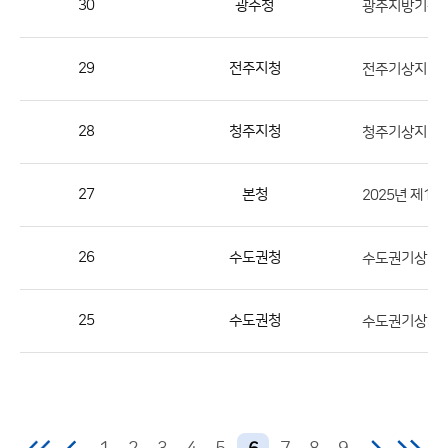
30
광주청
번
호,
지
29
전주지청
역,
제
28
청주지청
청주기상지청 
목,
등
27
본청
2025년 제1
록
부
서,
26
수도권청
수도권기상청 
첨
부,
25
수도권청
수도권기상청 공
등
록
일,
조
회