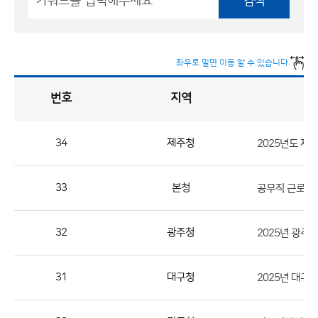
검색
좌우로 밀면 이동 할 수 있습니다.
번호
지역
채
용
게
시
판
목
록
34
제주청
2025년도 제
채
용
33
본청
공무직 근로자(
게
시
판
32
광주청
2025년 광
목
록
31
대구청
2025년 대
으
로