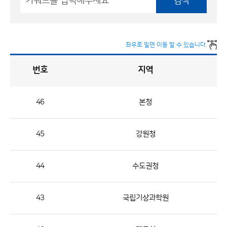
검색
좌우로 밀면 이동 할 수 있습니다.
번호
지역
채
용
게
시
판
목
록
46
본청
채
용
45
강원청
게
시
판
44
수도권청
목
록
43
국립기상과학원
으
로