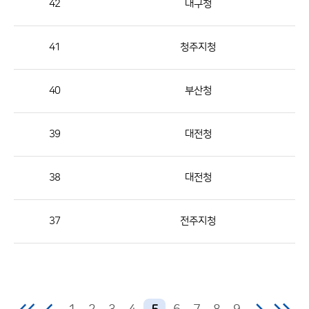
42
대구청
번
호,
지
41
청주지청
역,
제
40
부산청
목,
등
39
대전청
록
부
서,
38
대전청
첨
부,
37
전주지청
등
록
일,
조
회