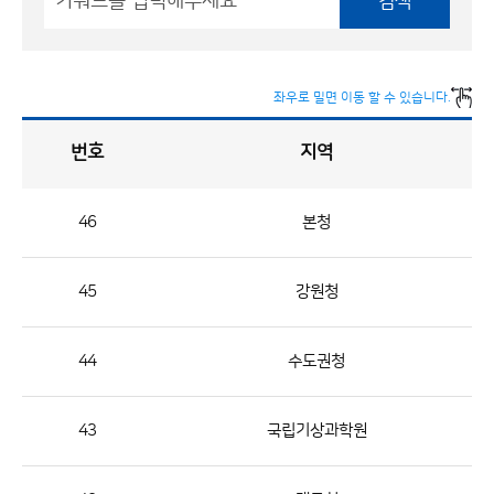
검색
좌우로 밀면 이동 할 수 있습니다.
번호
지역
채
용
게
시
판
목
록
46
본청
채
용
45
강원청
게
시
판
44
수도권청
목
록
43
국립기상과학원
으
로