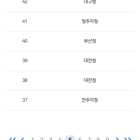
42
대구청
번
호,
지
41
청주지청
역,
제
40
부산청
목,
등
39
대전청
록
부
서,
38
대전청
첨
부,
37
전주지청
등
록
일,
조
회