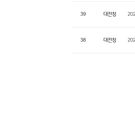
조
회
39
대전청
20
수
의
정
38
대전청
20
보
를
제
공