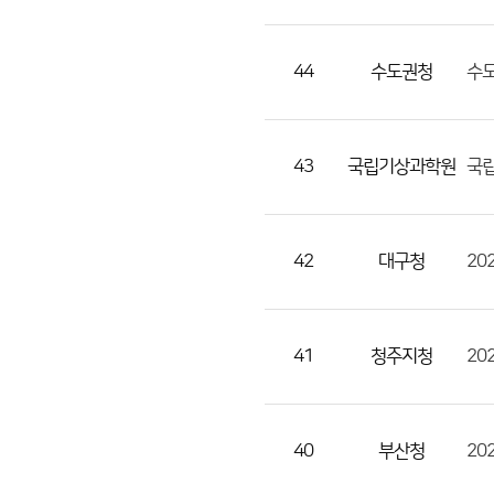
으
로
번
44
수도권청
호,
지
역,
43
국립기상과학원
국립
제
목,
등
42
대구청
록
부
서,
41
청주지청
20
첨
부,
등
록
40
부산청
20
일,