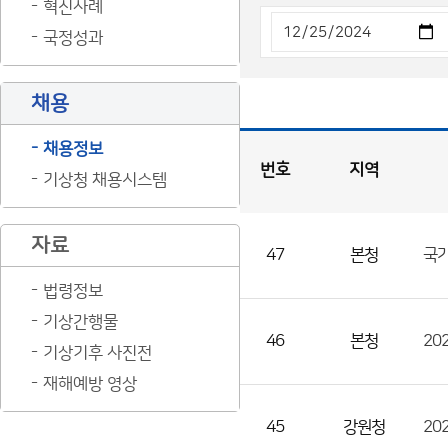
혁신사례
국정성과
채용
채용정보
번호
지역
기상청 채용시스템
채
용
게
시
판
목
록
자료
47
본청
국가
채
용
법령정보
게
기상간행물
시
46
본청
20
기상기후 사진전
판
재해예방 영상
목
록
45
강원청
20