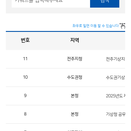
검색
좌우로 밀면 이동 할 수 있습니다.
번호
지역
채
용
게
시
판
목
록
11
전주지청
전주기상지청 
채
용
10
수도권청
수도권기상청 
게
시
판
9
본청
2025년도 제
목
록
8
본청
기상청 공무직
으
로