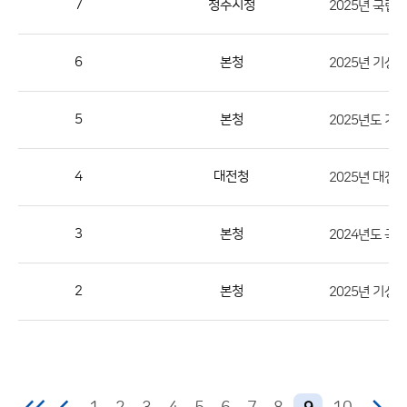
7
청주지청
2025년 국립
번
호,
지
6
본청
2025년 기상
역,
제
5
본청
2025년도 기
목,
등
4
대전청
2025년 대전
록
부
서,
3
본청
첨
부,
2
본청
2025년 기상
등
록
일,
조
회