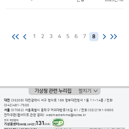
수
의
정
보
1
2
3
4
5
6
7
8
를
제
공
기상청 관련 누리집
펼치기
대전
(35208) 대전광역시 서구 청사로 189 정부대전청사 1동 11~14층 / 전화
(042)481-7500
서울
(07062) 서울특별시 동작구 여의대방로16길 61 / 전화
(02)2181-0900
전자우편(웹사이트 관련 문의): webmasterkma@korea.kr