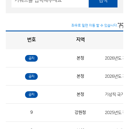
검색
좌우로 밀면 이동 할 수 있습니다.
번호
지역
채
용
게
시
판
목
록
본청
2026년도 
공지
채
용
본청
공지
게
시
판
본청
공지
목
록
9
강원청
2025년도 
으
로