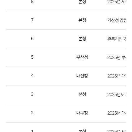
8
본청
2025년 제4
번
호,
지
7
본청
기상청 강원지
역,
제
6
본청
목,
등
5
부산청
2025년 부
록
부
서,
4
대전청
첨
부,
3
본청
2025년도 
등
록
2
대구청
2025년 대
일,
조
회
1
본청
2025년 제