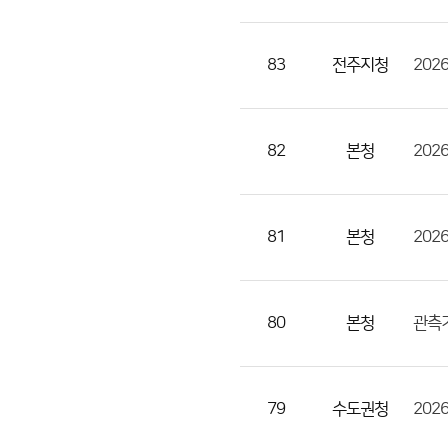
으
로
번
83
전주지청
202
호,
지
역,
82
본청
202
제
목,
등
81
본청
록
부
서,
80
본청
관측기
첨
부,
등
록
79
수도권청
202
일,