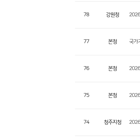
조
회
78
강원청
202
수
의
정
77
본청
국가기
보
를
제
76
본청
공
75
본청
202
74
청주지청