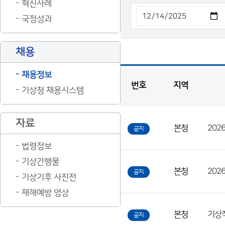
혁신사례
국정성과
채용
채용정보
번호
지역
기상청 채용시스템
채
용
게
시
판
목
록
자료
본청
202
공지
채
용
법령정보
게
기상간행물
시
본청
202
공지
기상기후 사진전
판
재해예방 영상
목
록
본청
공지